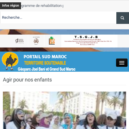
gramme de rehabilitation post-inondations
Tata
ALERTE TSGJB Ta
Infos région
progresse dans les zon
sme : l’ONMT renforce l’aerien a Dakhla et
Tata
ALERTE TSGJB Ta
service des oasis
sme au Maroc : Transavia renforce les vols Paris-
Tata
ALERTE TSGJB Pr
depasse 75 % d’avanc
Close
Agir pour nos enfants
Actualités