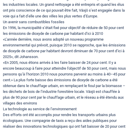
les industries locales. Un grand nettoyage a été entrepris et quand les élus
ont pris conscience de ce qui pouvait être fait, Växjö s’est engagée dans la
voie qui a fait d’elle une des villes les plus vertes d’Europe.
Un avenir sans combustibles fossiles
En 1996, la municipalité s’était fixé pour objectif de réduire de 50 pour cent
les émissions de dioxyde de carbone par habitant d’ici à 2010
«L’année dernière, nous avons adopté un nouveau programme
environnemental qui prévoit, puisque 2010 se rapproche, que les émissions
de dioxyde de carbone par habitant devront diminuer de 70 pour cent d’ici à
2025», dit Johansson.
«En 2005, nous étions arrivés à les faire baisser de 24 pour cent. Il y a
encore beaucoup à faire pour atteindre l’objectif de 50 pour cent, mais nous
pensons qu’à l’horizon 2010 nous pourrons parvenir au moins à 40–45 pour
cent.» La plus forte baisse des émissions de dioxyde de carbone a été
obtenue dans le chauffage urbain, en remplaçant le fioul par la biomasse –
les déchets de bois de l’industrie forestière locale. Växjö est chauffée à
plus de 90 pour cent par le chauffage urbain, et le réseau a été étendu aux
villages des environs
La technologie au service de l’environnement
Des efforts ont été accomplis pour rendre les transports urbains plus
écologiques. Une compagnie de taxis a reçu des aides publiques pour
réaliser des innovations technologiques qui ont fait baisser de 20 pour cent