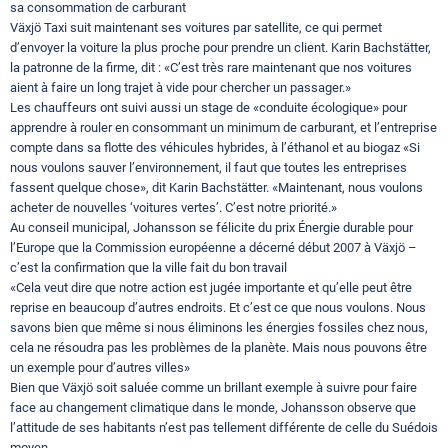
sa consommation de carburant
Växjö Taxi suit maintenant ses voitures par satellite, ce qui permet
d’envoyer la voiture la plus proche pour prendre un client. Karin Bachstätter,
la patronne de la firme, dit : «C’est très rare maintenant que nos voitures
aient à faire un long trajet à vide pour chercher un passager.»
Les chauffeurs ont suivi aussi un stage de «conduite écologique» pour
apprendre à rouler en consommant un minimum de carburant, et l’entreprise
compte dans sa flotte des véhicules hybrides, à l’éthanol et au biogaz «Si
nous voulons sauver l’environnement, il faut que toutes les entreprises
fassent quelque chose», dit Karin Bachstätter. «Maintenant, nous voulons
acheter de nouvelles ‘voitures vertes’. C’est notre priorité.»
Au conseil municipal, Johansson se félicite du prix Énergie durable pour
l’Europe que la Commission européenne a décerné début 2007 à Växjö –
c’est la confirmation que la ville fait du bon travail
«Cela veut dire que notre action est jugée importante et qu’elle peut être
reprise en beaucoup d’autres endroits. Et c’est ce que nous voulons. Nous
savons bien que même si nous éliminons les énergies fossiles chez nous,
cela ne résoudra pas les problèmes de la planète. Mais nous pouvons être
un exemple pour d’autres villes»
Bien que Växjö soit saluée comme un brillant exemple à suivre pour faire
face au changement climatique dans le monde, Johansson observe que
l’attitude de ses habitants n’est pas tellement différente de celle du Suédois
moyen