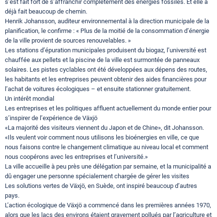
s’est fait fort de s’affranchir complètement des énergies fossiles. Et elle a
déjà fait beaucoup de chemin.
Henrik Johansson, auditeur environnemental à la direction municipale de la
planification, le confirme : « Plus de la moitié de la consommation d’énergie
de la ville provient de sources renouvelables. »
Les stations d’épuration municipales produisent du biogaz, l’université est
chauffée aux pellets et la piscine de la ville est surmontée de panneaux
solaires. Les pistes cyclables ont été développées aux dépens des routes,
les habitants et les entreprises peuvent obtenir des aides financières pour
l’achat de voitures écologiques – et ensuite stationner gratuitement.
Un intérêt mondial
Les entreprises et les politiques affluent actuellement du monde entier pour
s’inspirer de l’expérience de Växjö
«La majorité des visiteurs viennent du Japon et de Chine», dit Johansson.
«Ils veulent voir comment nous utilisons les bioénergies en ville, ce que
nous faisons contre le changement climatique au niveau local et comment
nous coopérons avec les entreprises et l’université.»
La ville accueille à peu près une délégation par semaine, et la municipalité a
dû engager une personne spécialement chargée de gérer les visites
Les solutions vertes de Växjö, en Suède, ont inspiré beaucoup d’autres
pays.
L’action écologique de Växjö a commencé dans les premières années 1970,
alors que les lacs des environs étaient gravement pollués par l’agriculture et