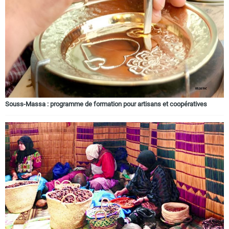
Circuits touristiques
Tourisme
Régions
Souss-Massa : programme de formation pour artisans et coopératives
Hotels
Evenements
Contact