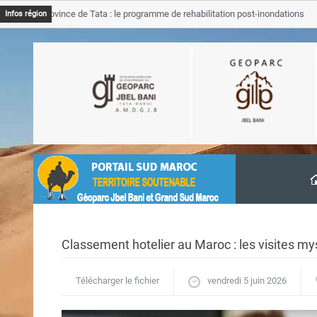
JB Province de Tata : le programme de rehabilitation post-inondations
Infos région
avancement
Classement hotelier au Maroc : les visites mys
Télécharger le fichier
vendredi 5 juin 2026