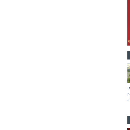
C
p
s