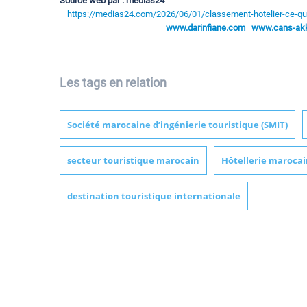
Source web par : medias24
https://medias24.com/2026/06/01/classement-hotelier-ce-que
www.darinfiane.com
www.cans-akka
Les tags en relation
Société marocaine d’ingénierie touristique (SMIT)
secteur touristique marocain
Hôtellerie maroca
destination touristique internationale