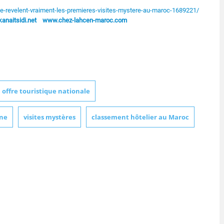
-revelent-vraiment-les-premieres-visites-mystere-au-maroc-1689221/
naitsidi.net
www.chez-lahcen-maroc.com
offre touristique nationale
ine
visites mystères
classement hôtelier au Maroc