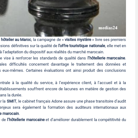
hôtelier au Maroc
, la campagne de «
visites mystère
» livre ses premiers
ions définitives sur la qualité de
l’offre touristique nationale
, elle met en
 à l’adaptation du dispositif aux réalités du marché marocain.
e vise à renforcer les standards de qualité dans
l’hôtellerie marocaine
.
ales difficultés concernent davantage le traitement des données et
ls eux-mêmes. Certaines évaluations ont ainsi produit des conclusions
rale à la qualité du service, à l’expérience client, à l’accueil et à la
 établissements souffrent encore de lacunes en matière de gestion des
ans la durée.
r la
SMIT
, le cabinet français Adone assure une phase transitoire d’audit
 enjeux sera également la formation des auditeurs internationaux aux
ue marocain
.
e de
l’hôtellerie marocaine
et d’améliorer durablement la compétitivité du