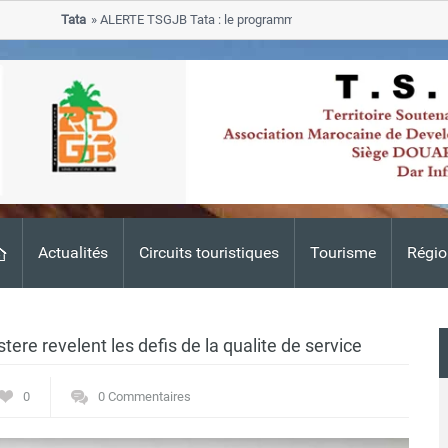
Tata
ALERTE TSGJB Tata : le programme de rehabilitation post-inondat
progresse dans les zones sinistrees
Actualités
Circuits touristiques
Tourisme
Régio
tere revelent les defis de la qualite de service
0
0 Commentaires