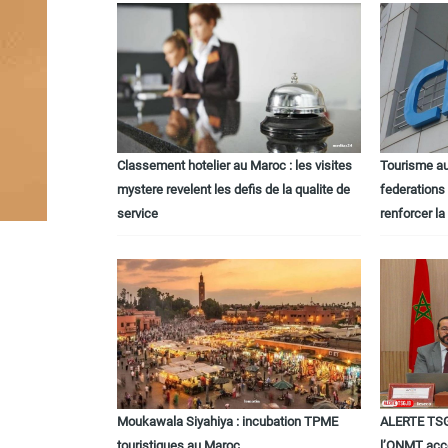
Classement hotelier au Maroc : les visites
Tourisme au
mystere revelent les defis de la qualite de
federations
service
renforcer la
Moukawala Siyahiya : incubation TPME
ALERTE TSG
touristiques au Maroc
l’ONMT acce