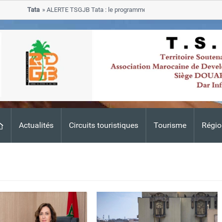
Tata
ALERTE TSGJB Tata : le programme de rehabilitation post-inondat
progresse dans les zones sinistrees
Actualités
Circuits touristiques
Tourisme
Régio