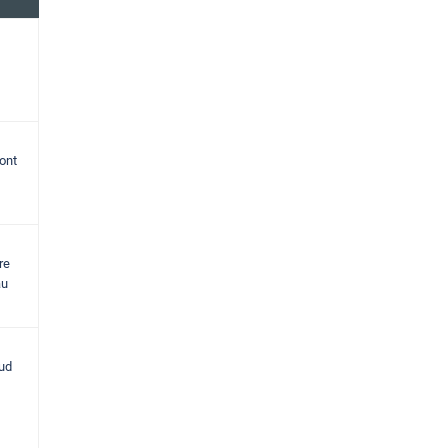
ont
re
au
sud
,