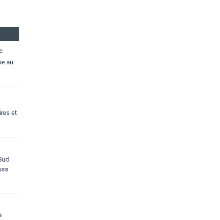
c
ue au
res et
 Sud
ouss
s