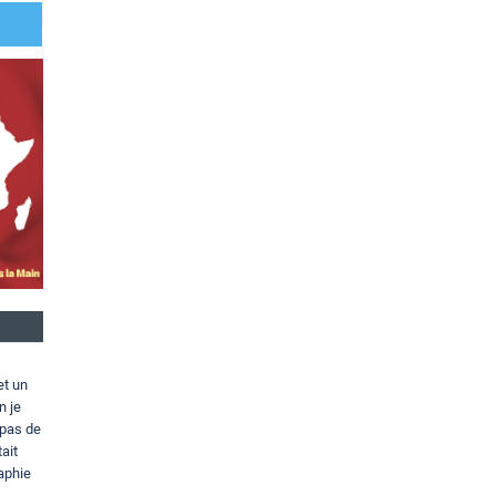
et un
n je
 pas de
ait
aphie