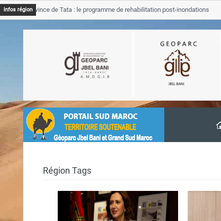
JB Province de Tata : le programme de rehabilitation post-inondations
Infos région
avancement
Région Tags