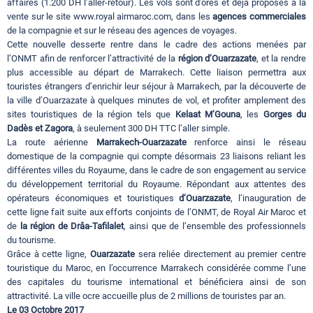
affaires (1.200 DH l’aller-retour). Les vols sont d’ores et déjà proposés à la
vente sur le site www.royal airmaroc.com, dans les
agences commerciales
de la compagnie et sur le réseau des agences de voyages.
Cette nouvelle desserte rentre dans le cadre des actions menées par
l’ONMT afin de renforcer l’attractivité de la
région d’Ouarzazate
, et la rendre
plus accessible au départ de Marrakech. Cette liaison permettra aux
touristes étrangers d’enrichir leur séjour à Marrakech, par la découverte de
la ville d’Ouarzazate à quelques minutes de vol, et profiter amplement des
sites touristiques de la région tels que
Kelaat M’Gouna
, les
Gorges du
Dadès et Zagora
, à seulement 300 DH TTC l’aller simple.
La route aérienne
Marrakech-Ouarzazate
renforce ainsi le réseau
domestique de la compagnie qui compte désormais 23 liaisons reliant les
différentes villes du Royaume, dans le cadre de son engagement au service
du développement territorial du Royaume. Répondant aux attentes des
opérateurs économiques et touristiques
d’Ouarzazate
, l’inauguration de
cette ligne fait suite aux efforts conjoints de l’ONMT, de Royal Air Maroc et
de
la région de Drâa-Tafilalet
, ainsi que de l’ensemble des professionnels
du tourisme.
Grâce à cette ligne,
Ouarzazate
sera reliée directement au premier centre
touristique du Maroc, en l’occurrence Marrakech considérée comme l’une
des capitales du tourisme international et bénéficiera ainsi de son
attractivité. La ville ocre accueille plus de 2 millions de touristes par an.
Le 03 Octobre 2017