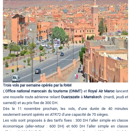
Circuits touristiques
Tourisme
Régions
Hotels
Trois vols par semaine opérés par la RAM
Evenements
L’
Office national marocain du tourisme (ONMT)
et
Royal Air Maroc
lancent
une nouvelle route aérienne reliant
Ouarzazate
à
Marrakech
(mardi, jeudi et
samedi) et au prix fixe de 300 DH.
Dès le 11 novembre prochain, les vols, d’une durée de 40 minutes
Contact
seulement seront opérés en ATR72 d’une capacité de 70 sièges.
Les vols sont proposés à des tarifs fixes : 300 DH l’aller simple en classe
économique (aller-retour : 600 DH) et 600 DH l’aller simple en classe