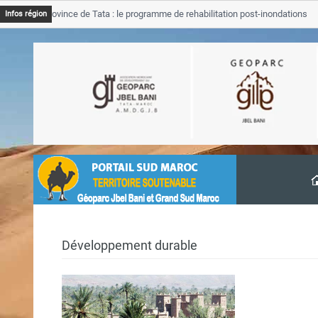
GJB Province de Tata : le programme de rehabilitation post-inondations
Infos région
’avancement
Développement durable