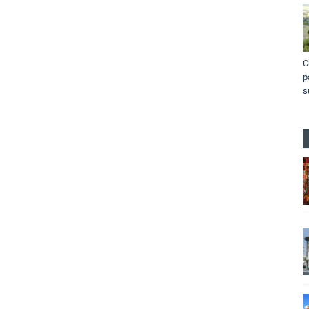
C
p
s