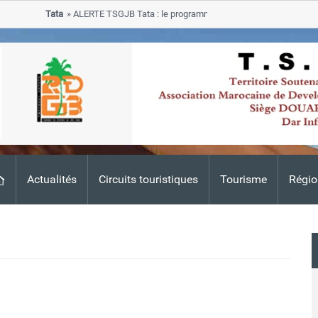
Tata
ALERTE TSGJB Tata : le programme de rehabilitation post-inonda
progresse dans les zones sinistrees
Actualités
Circuits touristiques
Tourisme
Régio