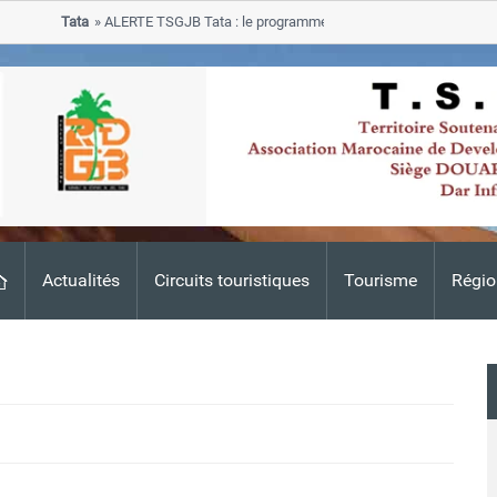
Tata
ALERTE TSGJB Tata : le programme de rehabilitation post-inondat
progresse dans les zones sinistrees
Actualités
Circuits touristiques
Tourisme
Régio