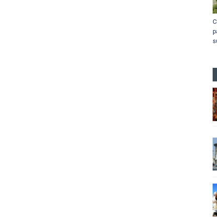
C
p
s