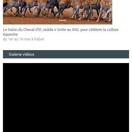
Le Salon du Cheval d’El Jadida s’invite au SIEL pour célébrer la culture
F
équestre
a
du 1er au 10 mai à Rabat
D
Galerie vidéos