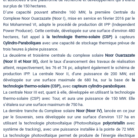
sur plus de 150 hectares.
D’une capacité pouvant atteindre 160 MW, la première Centrale du
Complexe Noor Ouarzazate (Noor I), mise en service en février 2016 par le
Roi Mohammed VI, adopte le procédé de production dit IPP (Independent
Power Producer). Cette centrale, développée sur une surface d’environ 480
hectares, fait appel à
la technologie thermo-solaire (CSP)
à capteurs
Cylindro-Paraboliques
avec une capacité de stockage thermique prévue de
trois heures à pleine puissance.
La deuxième et troisième centrale du complexe solaire
Noor Ouarzazate
(Noor II et Noor III),
dont le taux d’avancement des travaux de réalisation
atteint, respectivement, les 76 et 74 pc, adoptent également le schéma de
production IPP. La centrale Noor II, d’une puissance de 200 MW, est
développée sur une surface maximale de 680 ha, sur la base de
la
technologie thermo-solaire (CSP),
avec
capteurs cylindro-paraboliques
.
La centrale Noor III est, quant à elle, développée en utilisant la technologie
thermo-solaire (CSP) avec Tour, et aura une puissance de 150 MW. Elle
s’étalera sur une surface maximum de 750 ha.
La dernière tranche du Complexe solaire
Noor (Noor IV)
, lancée en ce jour
par le Souverain, sera développée sur une surface d’environ 137 ha en
utilisant la technologie photovoltaïque (Photovoltaïque
polycristallin
avec
système de tracking), avec une puissance installée à la pointe de 72 MW.
La technologie photovoltaïque permet de produire de l’énergie électrique