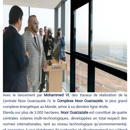
Circuits touristiques
Tourisme
Régions
Hotels
Evenements
Avec le lancement par
Mohammed VI
, des travaux de réalisation de la
Centrale Noor Ouarzazate IV, le
Complexe Noor Ouarzazate
, le plus grand
complexe énergétique au Monde, arrive à sa dernière ligne droite.
Contact
Etendu sur plus de 3.000 hectares,
Noor Ouarzazate
est constitué de quatre
centrales solaires multi-technologiques, développées en total respect des
normes internationales, tant au niveau technologique qu’environnemental,
et associées à une plateforme de recherche et développement qui s’étend