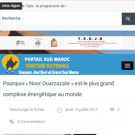
de Tata : le programme de rehabilitation post-inondations
Tata
Infos région
progres
RTE TSGJB Tourisme : l’ONMT renforce l’aerien a Dakhla et
Tata
service
RTE TSGJB Tourisme au Maroc : Transavia renforce les vols Paris-
Tata
depass
Close
Pourquoi « Noor Ouarzazate » est le plus grand
complexe énergétique au monde
Télécharger le fichier
jeudi 13 juillet 2017
0
Actualités
0 Commentaires