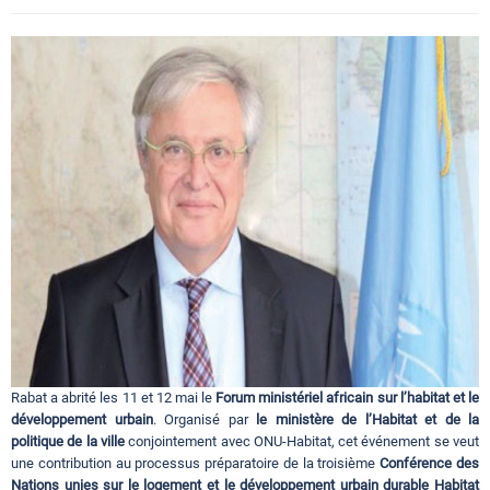
Circuits touristiques
Tourisme
Régions
Hotels
Evenements
Rabat a abrité les 11 et 12 mai le
Forum ministériel africain sur l’habitat et le
Contact
développement urbain
. Organisé par
le ministère de l’Habitat et de la
politique de la ville
conjointement avec ONU-Habitat, cet événement se veut
une contribution au processus préparatoire de la troisième
Conférence des
Nations unies sur le logement et le développement urbain durable Habitat