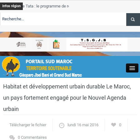
de Tata : le programme de rehabilitation post-inondations
Tata
Infos région
progre
RTE TSGJB Tourisme : l’ONMT renforce l’aerien a Dakhla et
Tata
servic
RTE TSGJB Tourisme au Maroc : Transavia renforce les vols Paris-
Tata
a
depass
Close
Habitat et développement urbain durable Le Maroc,
un pays fortement engagé pour le Nouvel Agenda
urbain
Actualités
Télécharger le fichier
lundi 16 mai 2016
0
0 Commentaires