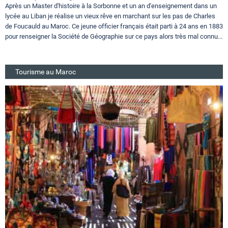
Après un Master d'histoire à la Sorbonne et un an d'enseignement dans un
lycée au Liban je réalise un vieux rêve en marchant sur les pas de Charles
de Foucauld au Maroc. Ce jeune officier français était parti à 24 ans en 1883
pour renseigner la Société de Géographie sur ce pays alors très mal connu...
Tourisme au Maroc