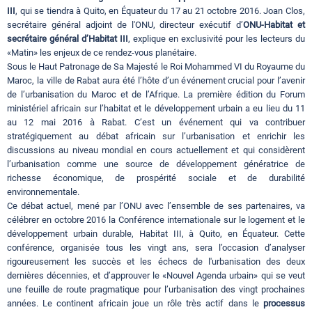
III
, qui se tiendra à Quito, en Équateur du 17 au 21 octobre 2016. Joan Clos,
secrétaire général adjoint de l'ONU, directeur exécutif d’
ONU-Habitat et
secrétaire général d’Habitat III
, explique en exclusivité pour les lecteurs du
«Matin» les enjeux de ce rendez-vous planétaire.
Sous le Haut Patronage de Sa Majesté le Roi Mohammed VI du Royaume du
Maroc, la ville de Rabat aura été l’hôte d’un événement crucial pour l’avenir
de l’urbanisation du Maroc et de l’Afrique. La première édition du Forum
ministériel africain sur l’habitat et le développement urbain a eu lieu du 11
au 12 mai 2016 à Rabat. C’est un événement qui va contribuer
stratégiquement au débat africain sur l’urbanisation et enrichir les
discussions au niveau mondial en cours actuellement et qui considèrent
l’urbanisation comme une source de développement génératrice de
richesse économique, de prospérité sociale et de durabilité
environnementale.
Ce débat actuel, mené par l’ONU avec l’ensemble de ses partenaires, va
célébrer en octobre 2016 la Conférence internationale sur le logement et le
développement urbain durable, Habitat III, à Quito, en Équateur. Cette
conférence, organisée tous les vingt ans, sera l’occasion d’analyser
rigoureusement les succès et les échecs de l'urbanisation des deux
dernières décennies, et d’approuver le «Nouvel Agenda urbain» qui se veut
une feuille de route pragmatique pour l’urbanisation des vingt prochaines
années. Le continent africain joue un rôle très actif dans le
processus