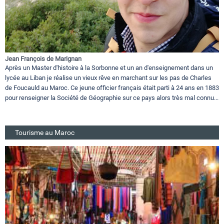
Jean François de Marignan
Après un Master d'histoire à la Sorbonne et un an d'enseignement dans un
lycée au Liban je réalise un vieux rêve en marchant sur les pas de Charles
de Foucauld au Maroc. Ce jeune officier français était parti à 24 ans en 1883
pour renseigner la Société de Géographie sur ce pays alors très mal connu...
Tourisme au Maroc