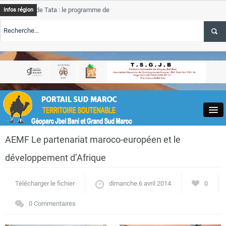
de Tata : le programme de rehabilitation post-inondations
Tata
Infos région
progre
ERTE TSGJB Tourisme : l’ONMT renforce l’aerien a Dakhla et
Tata
servic
ERTE TSGJB Tourisme au Maroc : Transavia renforce les vols Paris-
Tata
a
depas
Close
AEMF Le partenariat maroco-européen et le
développement d’Afrique
Télécharger le fichier
dimanche 6 avril 2014
0
Actualités
0 Commentaires