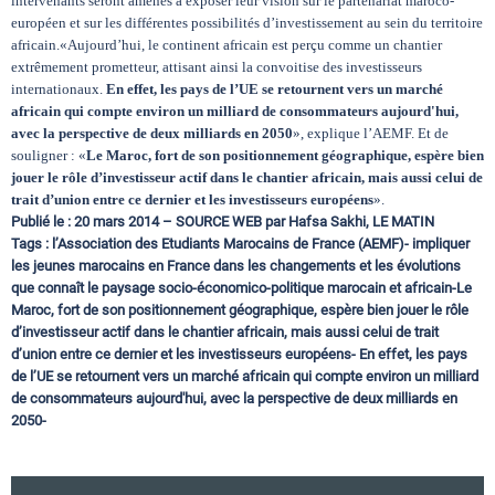
intervenants seront amenés à exposer leur vision sur le partenariat maroco-
européen et sur les différentes possibilités d’investissement au sein du territoire
africain.«Aujourd’hui, le continent africain est perçu comme un chantier
extrêmement prometteur, attisant ainsi la convoitise des investisseurs
internationaux.
En effet, les pays de l’UE se retournent vers un marché
africain qui compte environ un milliard de consommateurs aujourd'hui,
avec la perspective de deux milliards en 2050
», explique l’AEMF. Et de
souligner : «
Le Maroc, fort de son positionnement géographique, espère bien
jouer le rôle d’investisseur actif dans le chantier africain, mais aussi celui de
trait d’union entre ce dernier et les investisseurs européens
».
Publié le : 20 mars 2014 – SOURCE WEB par Hafsa Sakhi, LE MATIN
Tags : l’Association des Etudiants Marocains de France (AEMF)- impliquer
les jeunes marocains en France dans les changements et les évolutions
que connaît le paysage socio-économico-politique marocain et africain-Le
Maroc, fort de son positionnement géographique, espère bien jouer le rôle
d’investisseur actif dans le chantier africain, mais aussi celui de trait
d’union entre ce dernier et les investisseurs européens- En effet, les pays
de l’UE se retournent vers un marché africain qui compte environ un milliard
de consommateurs aujourd'hui, avec la perspective de deux milliards en
2050-