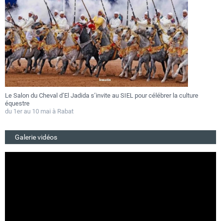
Le Salon du Cheval d’El Jadida s’invite au SIEL pour célébrer la culture
F
équestre
a
du 1er au 10 mai à Rabat
D
Galerie vidéos