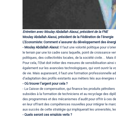
Entretien avec Moulay Abdallah Alaoui, président de la FNE
Moulay Abdallah Alaoui, président de la Fédération de l’énergie
L’Economiste: Comment s’assurer du développement des énergi
- Moulay Abdallah Alaoui:
Il faut une volonté politique pour s’or
le terrain par une loi cadre sans laquelle, point de croissance ver
politiques, des collectivités locales, de la société civile… Mais
Pour cela, l’Etat doit initier des mesures de sensibilisation ains
également sur les avancées technologiques, qui vont ouvrir la v
de vie. Mais auparavant, il faut une formation professionnelle 
d’adaptation des profils existants aux métiers liés aux énergies
- Où trouver l’argent pour cela ?
- La Caisse de compensation, qui finance les produits pétroliers 
subsides à la formation de techniciens et au recyclage des d
des programmes et des mécanismes d’audit pour offrir à ces dern
en leur offrant des compétences nouvelles pour intégrer le marché
aux succès de cette stratégie qui impliquerait les universités,
- Quels seront ces emplois verts ?