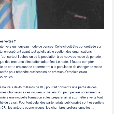
es vertes ?
ienter vers un nouveau mode de pensée. Celle-ci doit être concrétisée sur
te, en espérant avant tout qu’elle ait le soutien des organisations
 il faut surtout l’adhésion de la population à ce nouveau mode de pensée.
i que des mesures d’incitation adaptées. Le reste, il faudra compter
oie de cette croissance et permettre à la population de changer de mode
adaptée pour répondre aux besoins de création d’emplois et/ou
 nouvelles
à hauteur de 45 milliards de DH, pourrait consentir une partie de ces
iplômés chômeurs à ces nouveaux métiers. On peut penser notamment à
iers une nouvelle formation et les préparer ainsi aux métiers verts tout
 du travail. Pour tout cela, des partenariats public/privé sont essentiels
 les CRI, les acteurs économiques, les chambres professionnelles…