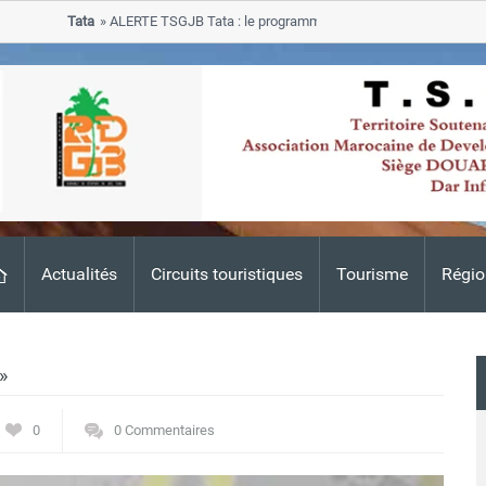
Tata
ALERTE TSGJB Tata : le programme de rehabilitation post-inondat
progresse dans les zones sinistrees
Actualités
Circuits touristiques
Tourisme
Régio
»
0
0 Commentaires