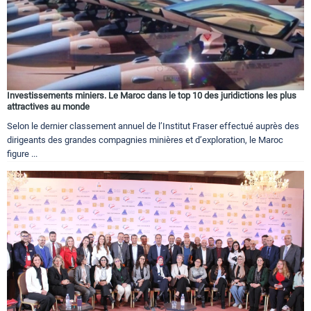
Circuits touristiques
Tourisme
Investissements miniers. Le Maroc dans le top 10 des juridictions les plus
attractives au monde
Régions
Selon le dernier classement annuel de l’Institut Fraser effectué auprès des
dirigeants des grandes compagnies minières et d’exploration, le Maroc
figure ...
Hotels
Evenements
Contact