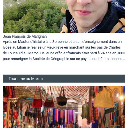
Jean François de Marignan
Après un Master d'histoire à la Sorbonne et un an d'enseignement dans un
lycée au Liban je réalise un vieux rêve en marchant sur les pas de Charles
de Foucauld au Maroc. Ce jeune officier français était parti à 24 ans en 1883
pour renseigner la Société de Géographie sur ce pays alors très mal connu...
Tourisme au Maroc