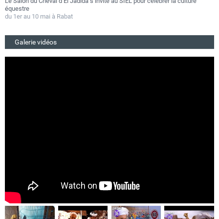
SIEL pour célébrer la culture
Festival Gnaoua 2026 : Essaouira au rythme 
au 27 juin
Du 25 au 27 juin 2026
Galerie vidéos