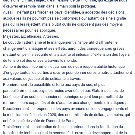
décisions. En fait, l’enjeu, c’est l’existence de l’Homme, qui exige de nous
d’œuvrer ensemble main dans la main pour la protéger.
Aussi, il ne faut pas forcer les pays, d’emblée, à accepter des décisions
auxquelles ils ne pourront pas se conformer. Pour autant, cela ne signifie
pas qu’ils les rejettent, mais plutôt qu’ils ne disposent pas des moyens
nécessaires pour les appliquer.
Majestés, Excellences, Altesses,
Le coût de l’attentisme et le manquement à l’impératif d’affronter le
changement climatique et ses effets, auront des conséquences graves,
mettant en péril la sécurité et la stabilité et induisant l’extension des foyers
de tension et des crises à travers le monde.
Au nom du destin commun, et au nom de notre responsabilité historique,
J’engage toutes les parties à œuvrer pour donner corps à notre attachement
aux valeurs de justice et de solidarité à travers :
Premièrement : la possibilité offerte aux pays du sud, et plus
particulièrement aux pays les moins avancés et aux Etats insulaires, de
bénéficier d’un soutien financier et technique urgent leur permettant de
renforcer leurs capacités et de s’adapter aux changements climatiques ;
Deuxièmement : le respect par les pays avancés de leurs engagements et
la mobilisation, à l’horizon 2020, des cent milliards de dollars, au moins, qui
ont été la clé de voûte de l’Accord de Paris ;
Troisièmement : l’implication de tous les acteurs dans la facilitation du
transfert de technologie et la nécessité d’œuvrer au développement de la