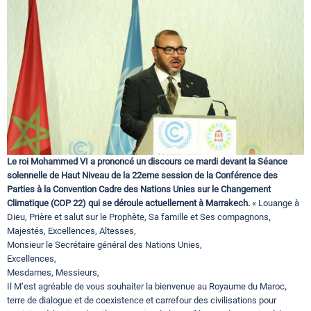
Circuits touristiques
Tourisme
Régions
Hotels
Le roi Mohammed VI a prononcé un discours ce mardi devant la Séance
solennelle de Haut Niveau de la 22eme session de la Conférence des
Parties à la Convention Cadre des Nations Unies sur le Changement
Climatique (COP 22) qui se déroule actuellement à Marrakech.
« Louange à
Evenements
Dieu, Prière et salut sur le Prophète, Sa famille et Ses compagnons,
Majestés, Excellences, Altesses,
Monsieur le Secrétaire général des Nations Unies,
Contact
Excellences,
Mesdames, Messieurs,
Il M’est agréable de vous souhaiter la bienvenue au Royaume du Maroc,
terre de dialogue et de coexistence et carrefour des civilisations pour