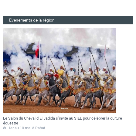
Evenements de la région
Le Salon du Cheval d’El Jadida s’invite au SIEL pour célébrer la culture
F
équestre
a
du 1er au 10 mai à Rabat
D