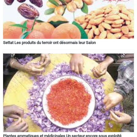
Circuits touristiques
Tourisme
Settat Les produits du terroir ont désormais leur Salon
Régions
Hotels
Evenements
Contact
Plantes aromatiques et médicinales Un secteur encore sous exploité