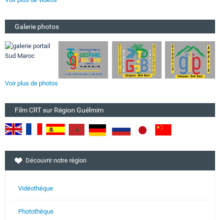
Galerie photos
Voir plus de photos
Film CRT sur Région Guélmim
Découvrir notre région
Vidéothéque
Photothèque