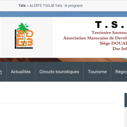
Tata
ALERTE TSGJB Tata : le programme de rehabilitation post-inonda
progresse dans les zones sinistrees
Actualités
Circuits touristiques
Tourisme
Régio