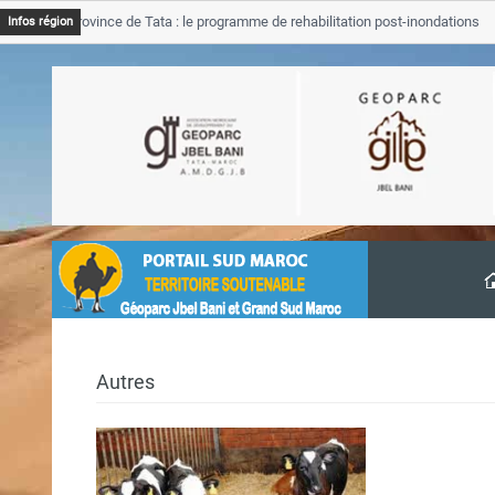
GJB Province de Tata : le programme de rehabilitation post-inondations
Infos région
’avancement
Autres