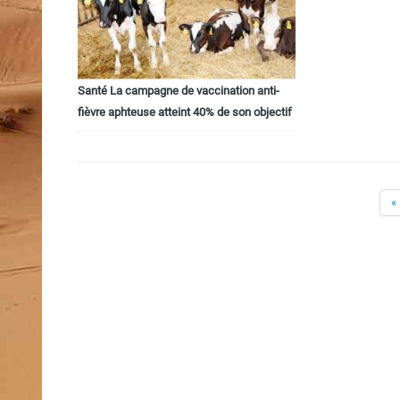
Santé La campagne de vaccination anti-
fièvre aphteuse atteint 40% de son objectif
«