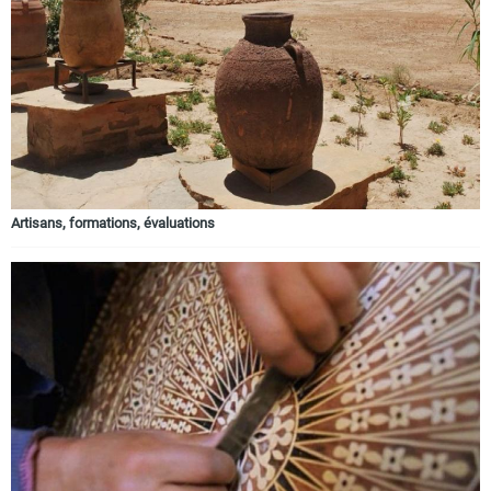
Circuits touristiques
Tourisme
Régions
Artisans, formations, évaluations
Hotels
Evenements
Contact