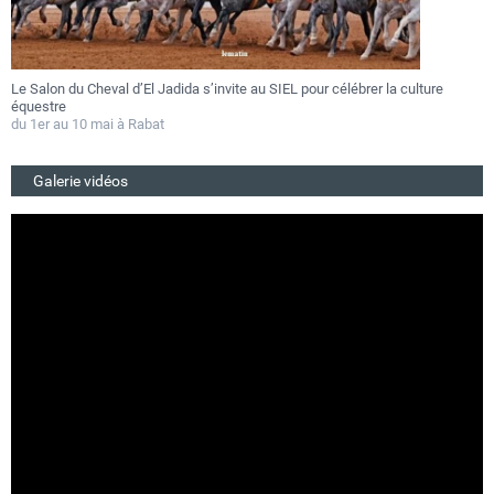
val d’El Jadida s’invite au SIEL pour célébrer la culture
Festival Gnaoua 2
au 27 juin
ai à Rabat
Du 25 au 27 juin 2
Galerie vidéos