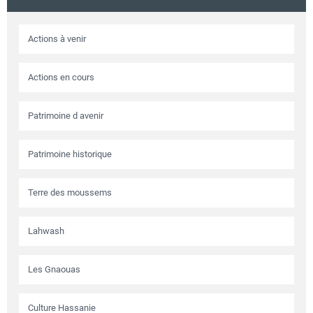
Circuits touristiques
Actions à venir
Tourisme
Actions en cours
Régions
Patrimoine d avenir
Patrimoine historique
Hotels
Terre des moussems
Evenements
Lahwash
Contact
Les Gnaouas
Culture Hassanie