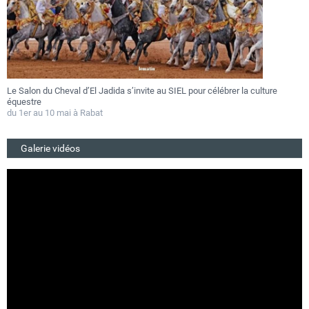
Le Salon du Cheval d’El Jadida s’invite au SIEL pour célébrer la culture
F
équestre
a
du 1er au 10 mai à Rabat
D
Galerie vidéos