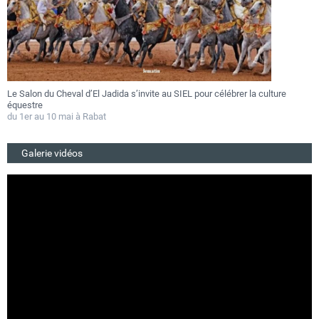
Le Salon du Cheval d’El Jadida s’invite au SIEL pour célébrer la culture
F
équestre
a
du 1er au 10 mai à Rabat
D
Galerie vidéos