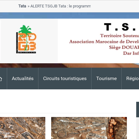
Tata
ALERTE TSGJB Tata : le programme de rehabilitation post-inondatio
progresse dans les zones sinistrees
Actualités
Circuits touristiques
Tourisme
Régio