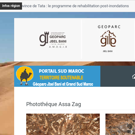
B Province de Tata : le programme de rehabilitation post-inondations
Infos région
vancement
Photothéque Assa Zag