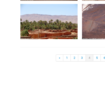
«
1
2
3
4
5