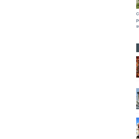
C
p
s