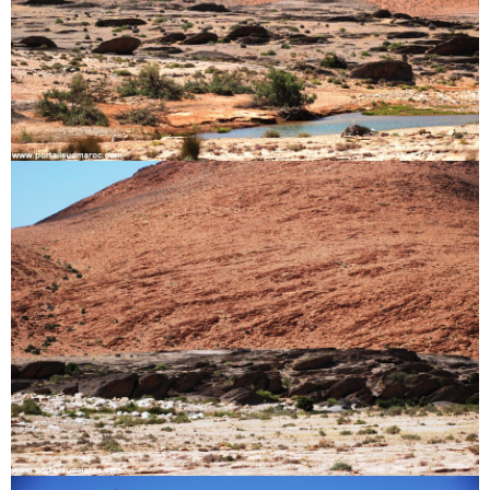
Circuits touristiques
Tourisme
Régions
Hotels
Evenements
Contact