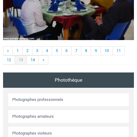
«
1
2
3
4
5
6
7
8
9
10
11
12
13
14
»
Photothéque
Photographes professionnels
Photographes amateurs
Photographes visiteurs