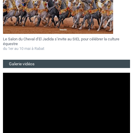
Le Salon du Cheval d’El Jadida s’invite au SIEL pour célébrer la culture
F
équestre
a
du 1er au 10 mai à Rabat
D
Galerie vidéos