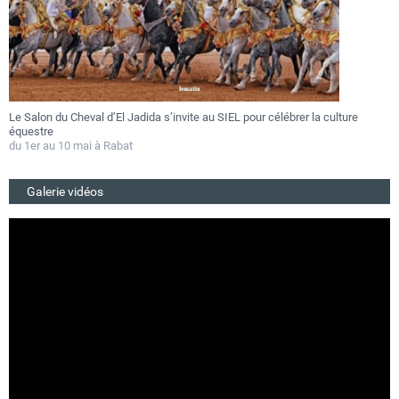
Le Salon du Cheval d’El Jadida s’invite au SIEL pour célébrer la culture
F
équestre
a
du 1er au 10 mai à Rabat
D
Galerie vidéos