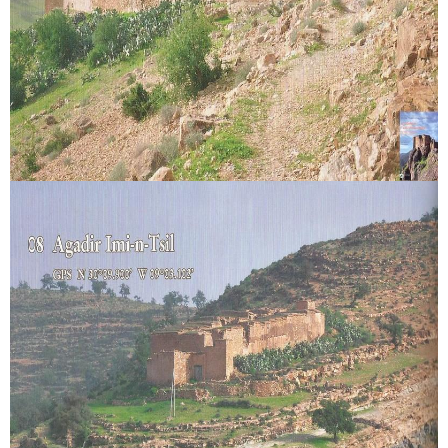
Circuits touristiques
Tourisme
Régions
Hotels
Evenements
Contact