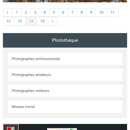
«
1
2
3
4
5
6
7
8
9
10
11
12
13
14
15
»
Photothéque
Photographes professionnels
Photographes amateurs
Photographes visiteurs
Réseau social