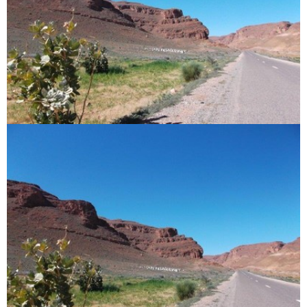
Circuits touristiques
Tourisme
Régions
Hotels
Evenements
Contact