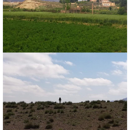
Circuits touristiques
Tourisme
Régions
Hotels
Evenements
Contact