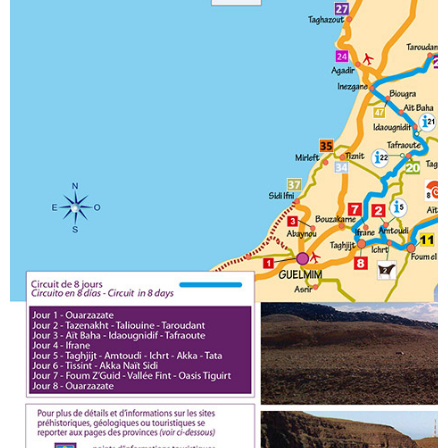
Circuits touristiques
Tourisme
Régions
Hotels
Evenements
Contact