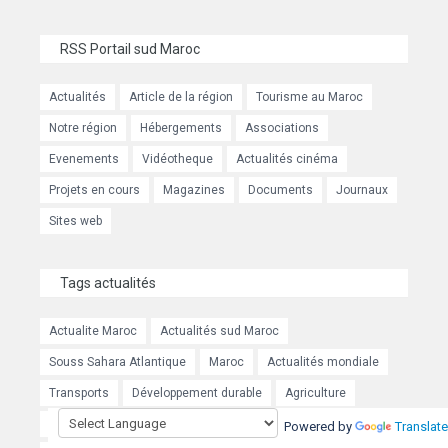
RSS Portail sud Maroc
Actualités
Article de la région
Tourisme au Maroc
Notre région
Hébergements
Associations
Evenements
Vidéotheque
Actualités cinéma
Projets en cours
Magazines
Documents
Journaux
Sites web
Tags actualités
Actualite Maroc
Actualités sud Maroc
Souss Sahara Atlantique
Maroc
Actualités mondiale
Transports
Développement durable
Agriculture
Tourisme
Forum mondial de lutte contre le terrorisme
Powered by
Translate