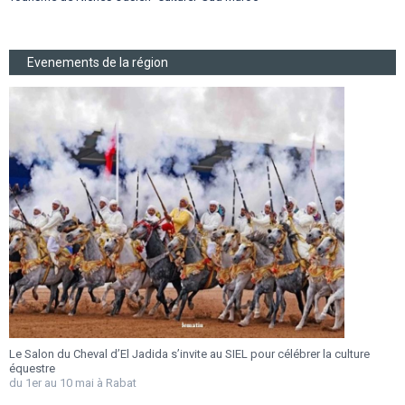
Evenements de la région
’El Jadida s’invite au SIEL pour célébrer la culture
Festival Gnaoua 2026 :
au 27 juin
Rabat
Du 25 au 27 juin 2026