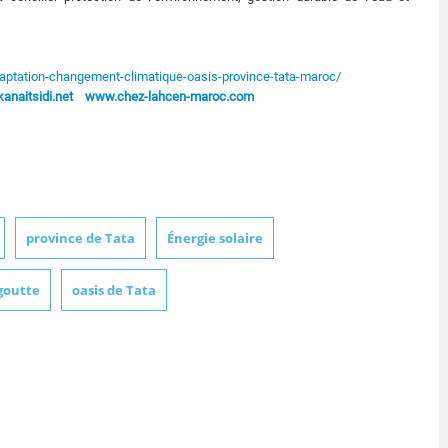
aptation-changement-climatique-oasis-province-tata-maroc/
naitsidi.net
www.chez-lahcen-maroc.com
province de Tata
Énergie solaire
 goutte
oasis de Tata