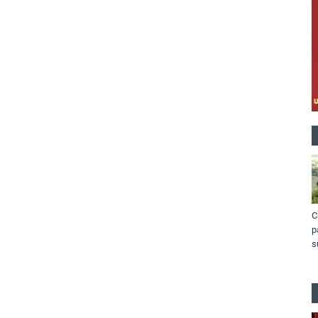
C
p
s