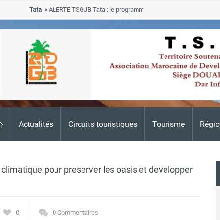
Tata
ALERTE TSGJB Tata : le programme de rehabilitation post-inondat
progresse dans les zones sinistrees
Actualités
Circuits touristiques
Tourisme
Régio
 climatique pour preserver les oasis et developper
0
0 Commentaires