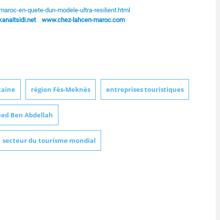
maroc-en-quete-dun-modele-ultra-resilient.html
naitsidi.net
www.chez-lahcen-maroc.com
caine
région Fès-Meknès
entreprises touristiques
med Ben Abdellah
secteur du tourisme mondial