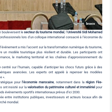
i bouleversent le
secteur du tourisme mondial
, l’
Université Sidi Mohamed
t professionnels lors d’un colloque international consacré à l’économie du
l’événement a mis l’accent sur la transformation numérique du tourisme,
e un modèle touristique plus résilient et durable. Les participants ont
nance, le marketing territorial et les chaînes d’approvisionnement du
e
centré sur l’humain, capable d’anticiper les chocs futurs grâce à des
mériques avancées. Les experts ont appelé à repenser les modèles
e ».
tratégique pour
l’économie marocaine
, notamment dans la
région Fès-
s ont insisté sur la
valorisation du patrimoine culturel et immatériel
pour
ands événements sportifs internationaux prévus d’ici 2030.
ée entre institutions publiques, investisseurs et acteurs locaux afin de
arché mondial.