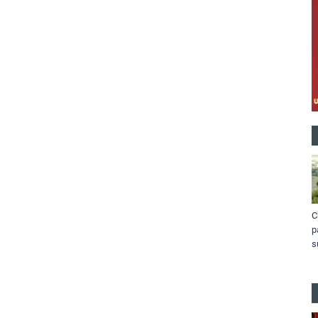
C
p
s