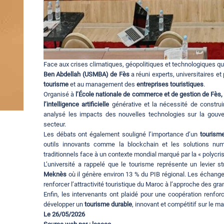
Face aux crises climatiques, géopolitiques et technologiques qu
Ben Abdellah (USMBA) de Fès
a réuni experts, universitaires e
tourisme
et au management des
entreprises touristiques
.
Organisé à
l’École nationale de commerce et de gestion de Fès,
l’intelligence artificielle
générative et la nécessité de construir
analysé les impacts des nouvelles technologies sur la gouver
secteur.
Les débats ont également souligné l’importance d’un
tourism
outils innovants comme la blockchain et les solutions nu
traditionnels face à un contexte mondial marqué par la « polycris
L’université a rappelé que le tourisme représente un levier s
Meknès
où il génère environ 13 % du PIB régional. Les échange
renforcer l’attractivité touristique du Maroc à l’approche des gr
Enfin, les intervenants ont plaidé pour une coopération renforc
développer un
tourisme durable
, innovant et compétitif sur le m
Le 26/05/2026