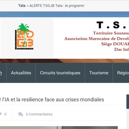
Tata
ALERTE TSGJB Tata : le programme de rehabilitation post-inondat
progresse dans les zones sinistrees
Actualités
Circuits touristiques
Tourisme
Régio
’IA et la resilience face aux crises mondiales
0
0 Commentaires