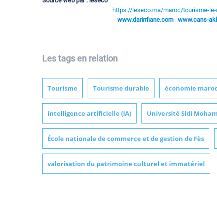
Source web par : leseco
https://leseco.ma/maroc/tourisme-le-
www.darinfiane.com
www.cans-akka
Les tags en relation
Tourisme
Tourisme durable
économie maro
intelligence artificielle (IA)
Université Sidi Moha
École nationale de commerce et de gestion de Fès
valorisation du patrimoine culturel et immatériel