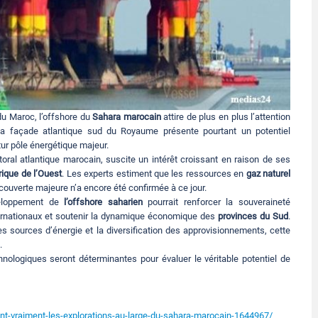
du Maroc, l’offshore du
Sahara marocain
attire de plus en plus l’attention
 la façade atlantique sud du Royaume présente pourtant un potentiel
tur pôle énergétique majeur.
toral atlantique marocain, suscite un intérêt croissant en raison de ses
rique de l’Ouest
. Les experts estiment que les ressources en
gaz naturel
écouverte majeure n’a encore été confirmée à ce jour.
veloppement de
l’offshore saharien
pourrait renforcer la souveraineté
ternationaux et soutenir la dynamique économique des
provinces du Sud
.
 sources d’énergie et la diversification des approvisionnements, cette
.
ologiques seront déterminantes pour évaluer le véritable potentiel de
t-vraiment-les-explorations-au-large-du-sahara-marocain-1644967/