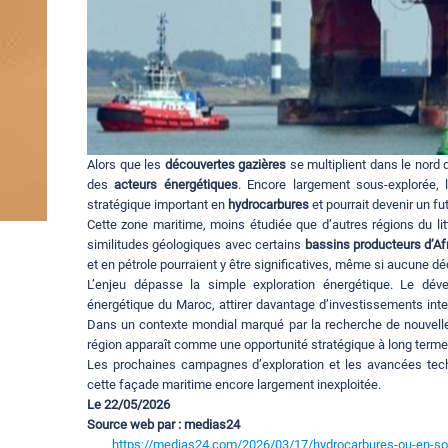
Alors que les
découvertes gazières
se multiplient dans le nord 
des
acteurs énergétiques
. Encore largement sous-explorée,
stratégique important en
hydrocarbures
et pourrait devenir un fu
Cette zone maritime, moins étudiée que d’autres régions du lit
similitudes géologiques avec certains
bassins producteurs d’Af
et en pétrole pourraient y être significatives, même si aucune d
L’enjeu dépasse la simple exploration énergétique. Le dé
énergétique du Maroc, attirer davantage d’investissements in
Dans un contexte mondial marqué par la recherche de nouvelles
région apparaît comme une opportunité stratégique à long terme
Les prochaines campagnes d’exploration et les avancées techn
cette façade maritime encore largement inexploitée.
Le 22/05/2026
Source web par : medias24
https://medias24.com/2026/03/17/hydrocarbures-ou-en-son