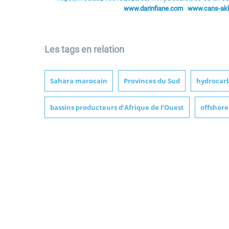
www.darinfiane.com
www.cans-akka
Les tags en relation
Sahara marocain
Provinces du Sud
hydrocar
bassins producteurs d’Afrique de l’Ouest
offshore