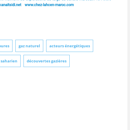
naitsidi.net
www.chez-lahcen-maroc.com
bures
gaz naturel
acteurs énergétiques
 saharien
découvertes gazières