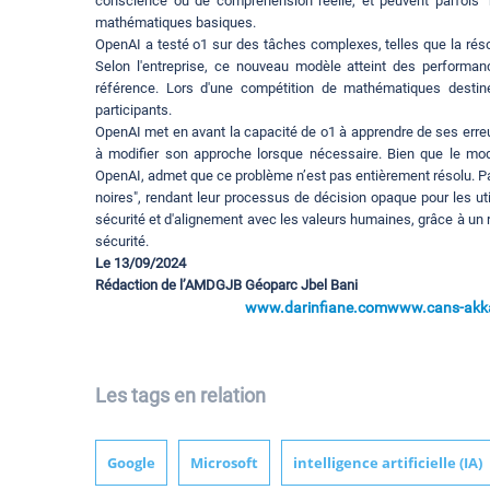
conscience ou de compréhension réelle, et peuvent parfois "
mathématiques basiques.
OpenAI a testé o1 sur des tâches complexes, telles que la rés
Selon l'entreprise, ce nouveau modèle atteint des performa
référence. Lors d'une compétition de mathématiques destin
participants.
OpenAI met en avant la capacité de o1 à apprendre de ses err
à modifier son approche lorsque nécessaire. Bien que le mod
OpenAI, admet que ce problème n’est pas entièrement résolu. Par
noires", rendant leur processus de décision opaque pour les u
sécurité et d'alignement avec les valeurs humaines, grâce à un 
sécurité.
Le 13/09/2024
Rédaction de l’AMDGJB Géoparc Jbel Bani
www.darinfiane.com
www.cans-akka
Les tags en relation
Google
Microsoft
intelligence artificielle (IA)