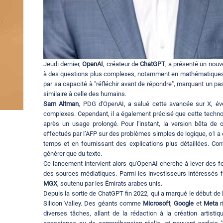
Jeudi dernier,
OpenAI
, créateur de
ChatGPT
, a présenté un nou
à des questions plus complexes, notamment en mathématiques, t
par sa capacité à "réfléchir avant de répondre", marquant un pas
similaire à celle des humains.
Sam Altman
, PDG d'OpenAI, a salué cette avancée sur X, év
complexes. Cependant, il a également précisé que cette technol
après un usage prolongé. Pour l'instant, la version bêta de 
effectués par l’AFP sur des problèmes simples de logique, o1 a 
temps et en fournissant des explications plus détaillées. Co
générer que du texte.
Ce lancement intervient alors qu'OpenAI cherche à lever des fon
des sources médiatiques. Parmi les investisseurs intéressés f
MGX
, soutenu par les Émirats arabes unis.
Depuis la sortie de ChatGPT fin 2022, qui a marqué le début de l
Silicon Valley. Des géants comme
Microsoft
,
Google
et
Meta
r
diverses tâches, allant de la rédaction à la création artist