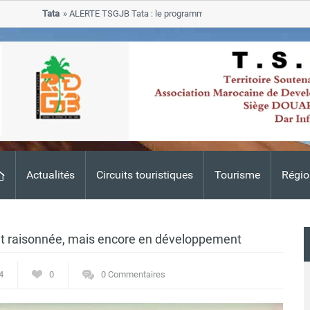
Tata
ALERTE TSGJB Tata : le programme de rehabilitation post-inondat
progresse dans les zones sinistrees
Actualités
Circuits touristiques
Tourisme
Régio
 et raisonnée, mais encore en développement
4
0
0 Commentaires