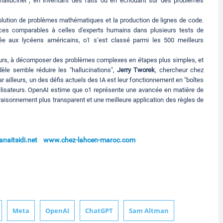
halluciner", en inventant des faits ou en échouant sur des problèmes
olution de problèmes mathématiques et la production de lignes de code.
nces comparables à celles d'experts humains dans plusieurs tests de
ée aux lycéens américains, o1 s’est classé parmi les 500 meilleurs
eurs, à décomposer des problèmes complexes en étapes plus simples, et
èle semble réduire les "hallucinations",
Jerry Tworek
, chercheur chez
 ailleurs, un des défis actuels des IA est leur fonctionnement en "boîtes
tilisateurs. OpenAI estime que o1 représente une avancée en matière de
raisonnement plus transparent et une meilleure application des règles de
naitsidi.net
www.chez-lahcen-maroc.com
Meta
OpenAI
ChatGPT
Sam Altman