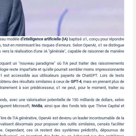
veau modèle
d’intelligence artificielle (IA)
baptisé o1, conçu pour répondre
out en minimisant les risques d’erreurs. Selon OpenAI, o1 se distingue
 vers la réalisation d'une IA "générale", capable de raisonner de manière
oquant un "nouveau paradigme" où l'IA peut traiter des raisonnements
ogie reste imparfaite et qu'elle pourrait sembler moins impressionnante
o1 est accessible aux utilisateurs payants de ChatGPT. Lors de tests
obtenu des résultats similaires à ceux de
GPT-4
, mais en prenant plus de
ntrairement à son prédécesseur, o1 ne peut, pour le moment, traiter ou
ds, avec une valorisation potentielle de 150 milliards de dollars, selon
igurent Microsoft,
Nvidia
, ainsi que des fonds tels que Thrive Capital et
'ère de l'IA générative, OpenAI est devenu un leader incontournable de la
ivalisent désormais pour proposer des outils similaires, censés faciliter
ique. Cependant, ces IA restent des systèmes prédictifs, dépourvus de