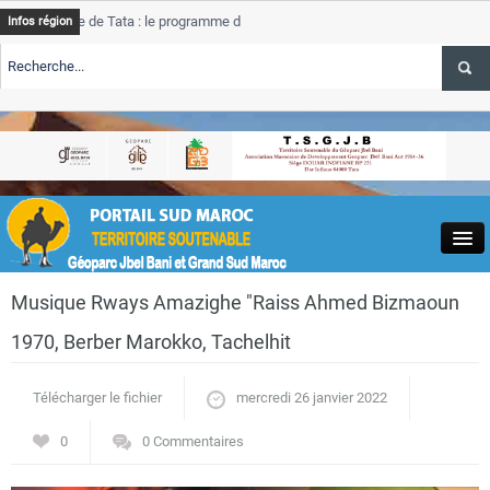
e de Tata : le programme de rehabilitation post-inondations
Tata
Infos région
t
prog
LERTE TSGJB Tourisme : l’ONMT renforce l’aerien a Dakhla et
Tata
serv
LERTE TSGJB Tourisme au Maroc : Transavia renforce les vols Paris-
Tata
hla
depa
Close
Musique Rways Amazighe "Raiss Ahmed Bizmaoun
1970, Berber Marokko, Tachelhit
Télécharger le fichier
mercredi 26 janvier 2022
Actualités
0
0 Commentaires