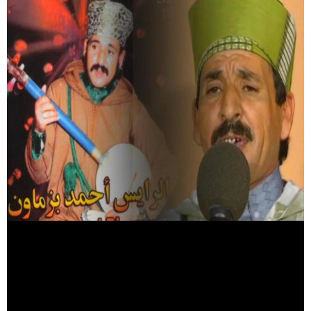
Circuits touristiques
Tourisme
Régions
Hotels
Evenements
Contact