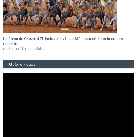
Le Salon du Cheval d’El Jadida s’invite au SIEL pour célébrer la culture
F
équestre
a
du 1er au 10 mai à Rabat
D
Galerie vidéos