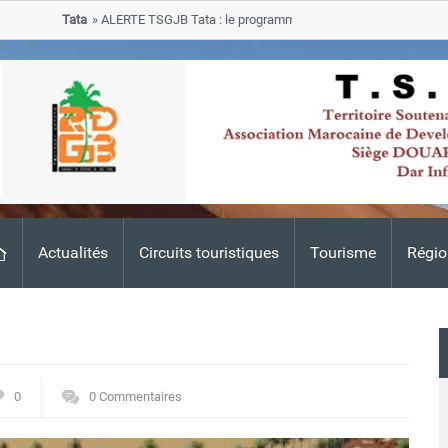
Tata
ALERTE TSGJB Tata : le programme de rehabilitation post-inondat
progresse dans les zones sinistrees
Actualités
Circuits touristiques
Tourisme
Régio
0
0 Commentaires