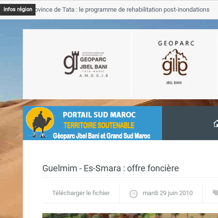
JB Province de Tata : le programme de rehabilitation post-inondations
Infos région
avancement
Guelmim - Es-Smara : offre foncière
Télécharger le fichier
mardi 29 juin 2010