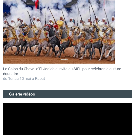
Le Salon du Cheval d’El Jadida s’invite au SIEL pour célébrer la culture
F
équestre
a
du 1er au 10 mai à Rabat
D
Galerie vidéos