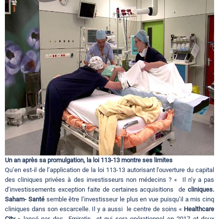
Circuits touristiques
Tourisme
Régions
Hotels
Evenements
Un an après sa promulgation, la loi 113-13 montre ses limites
Qu’en est-il de l’application de la loi 113-13 autorisant l'ouverture du capital
des cliniques privées à des investisseurs non médecins ? « Il n’y a pas
Contact
d’investissements exception faite de certaines acquisitions de
cliniques.
Saham- Santé
semble être l’investisseur le plus en vue puisqu’il a mis cinq
cliniques dans son escarcelle. Il y a aussi le centre de soins «
Healthcare
City
» lancé par des Emiratis et qui sera opérationnel en 2017 et deux