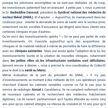
puisque les prévisions escomptées ne se sont pas réalisées et, du coup,
les investisseurs patientent tout en avançant à petits pas », nous a précisé
le Dr.
Badreddine Dassouli
, président du
Syndicat national des médecins du
secteur libéral (SNML)
. Et d’ajouter : « Aujourd’hui, ils manœuvrent dans les
coulisses pour orienter la demande de soins de santé vers le secteur privé,
notamment via les sociétés d’assurance qui dirigent ainsi leurs clients vers
certaines cliniques et pas d’autres».
Qu’en est-il des investissements opérés ? « On ne peut pas parler de vrais
investissements. On n’assiste aujourd’hui qu’à des acquisitions de
cliniques et de matériel médical à même de permettre de faire la différence
avec les
cliniques existantes
. Mais une année après l’adoption de la loi, les
investissements lourds et la création de nouvelles cliniques, notamment
dans
les petites villes où les infrastructures sanitaires sont déficitaires
,
laissent encore à désirer », nous a précisé le vice-coordinateur du Collectif
pour le droit à la
santé au Maroc
.
Même évaluation de la part du président du SNML. « Il n’y pas
d’investissements se montant à des milliards de DH. Les opérateurs privés
cherchent d’abord les cabinets rentables comme ce fut le cas pour le
service de radiologie
Anoual
à Casablanca. Ils ne comptent nullement créer
de nouveaux cabinets et ils recherchent des médecins fraîchement
diplômés, car ils savent pertinemment qu’il faudra attendre au moins cinq
ans pour qu’un cabinet atteigne sa vitesse de croisière et 10 ans pour qu’il