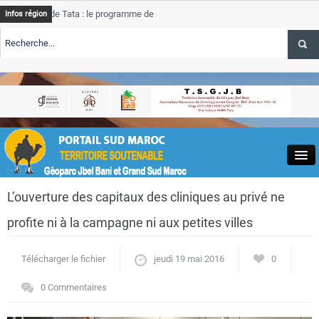
de Tata : le programme de rehabilitation post-inondations
Tata
Infos région
progre
ERTE TSGJB Tourisme : l’ONMT renforce l’aerien a Dakhla et
Tata
servic
ERTE TSGJB Tourisme au Maroc : Transavia renforce les vols Paris-
Tata
a
depas
Close
L’ouverture des capitaux des cliniques au privé ne
profite ni à la campagne ni aux petites villes
Télécharger le fichier
jeudi 19 mai 2016
0
Actualités
0 Commentaires