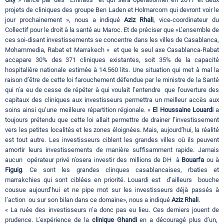
projets de cliniques des groupe Ben Laden et Holmarcom qui devront voir le
jour prochainement », nous a indiqué
Aziz Rhali
, vice-coordinateur du
Collectif pour le droit à la santé au Maroc. Et de préciser que «L’ensemble de
ces soi-disant investissements se concentre dans les villes de Casablanca,
Mohammedia, Rabat et Marrakech » et que le seul axe Casablanca-Rabat
accapare 30% des 371 cliniques existantes, soit 35% de la capacité
hospitalière nationale estimée à 14.560 lits. Une situation qui met à mal la
raison d’être de cette loi farouchement défendue par le ministre de la Santé
qui n’a eu de cesse de répéter à qui voulait l’entendre que l’ouverture des
capitaux des cliniques aux investisseurs permettra un meilleur accès aux
soins ainsi qu’une meilleure répartition régionale. «
El Houssaine Louardi
a
toujours prétendu que cette loi allait permettre de drainer l’investissement
vers les petites localités et les zones éloignées. Mais, aujourd’hui, la réalité
est tout autre. Les investisseurs ciblent les grandes villes où ils peuvent
amortir leurs investissements de manière suffisamment rapide. Jamais
aucun opérateur privé n’osera investir des millions de DH à
Bouarfa
ou à
Figuig
. Ce sont les grandes clinques casablancaises, rbaties et
marrakchies qui sont ciblées en priorité. Louardi est d’ailleurs bouche
cousue aujourd’hui et ne pipe mot sur les investisseurs déjà passés à
l’action ou sur son bilan dans ce domaine», nous a indiqué
Aziz Rhali
.
« La ruée des investisseurs n’a donc pas eu lieu. Ces derniers jouent de
prudence. L’expérience de la
clinique Ghandi
en a découragé plus d’un,