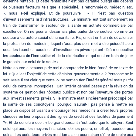
devienne rentable. Et cette rentabilité n’est pas garantie puisqu’elle dépend
de plusieurs facteurs tels que la spécialité, la renommée du médecin, etc.
», nous a-t-il expliqué. Et de poursuivre : « Il n’est pas question
d’investissements ni d’infrastructures. Le ministre est tout simplement en
train de transformer le secteur de la santé en activité commerciale par
excellence. On ne pourra désormais plus parler de ce secteur comme un
secteur à caractère social et humanitaire. Pis, on est en train de dévaloriser
la profession de médecin ; lequel n’aura plus son mot à dire puisqu’il sera
sous les fourches caudines d’investisseurs privés qui ont déjà monopolisé
les
secteurs de l’immobilier
et de la distribution et qui sont en train de jeter
le grappin sur celui de la santé ».
Notre source a beaucoup de mal à comprendre le bien-fondé de ce texte de
loi. « Quel est l’objectif de cette décision gouvernementale ? Personne ne le
sait. Mais il est clair que cette loi ne sert en rien l’intérêt général mais plutôt
celui de certains monopoles. Car l’intérêt général passe par la révision du
système de gestion des hôpitaux publics et non par l’ouverture des portes
aux investissements privés. Si le ministre était sincèrement préoccupé par
la santé de ses concitoyens, pourquoi n’aurait-il pas pensé à mettre en
place un dispositif visant à encourager les médecins à créer leurs propres
clinques en leur proposant des lignes de crédit et des facilités de paiement
?». Et de conclure que : « Le grand perdant n’est autre que le citoyen. Seul
celui qui aura les moyens financiers idoines pourra, en effet, accéder aux
soins. Les opérateurs privés n’ont jamais eu pour raison d’être de croire aux