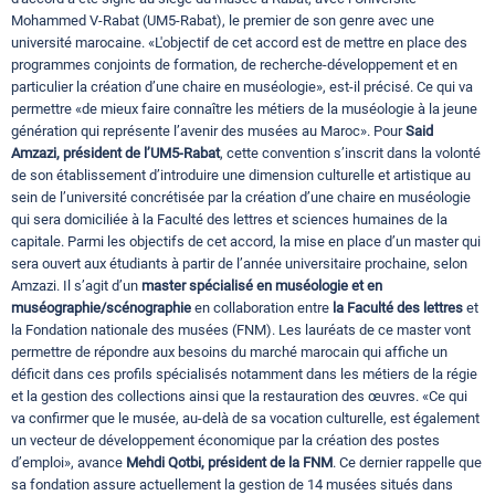
Mohammed V-Rabat (UM5-Rabat), le premier de son genre avec une
université marocaine. «L'objectif de cet accord est de mettre en place des
programmes conjoints de formation, de recherche-développement et en
particulier la création d’une chaire en muséologie», est-il précisé. Ce qui va
permettre «de mieux faire connaître les métiers de la muséologie à la jeune
génération qui représente l’avenir des musées au Maroc». Pour
Said
Amzazi, président de l’UM5-Rabat
, cette convention s’inscrit dans la volonté
de son établissement d’introduire une dimension culturelle et artistique au
sein de l’université concrétisée par la création d’une chaire en muséologie
qui sera domiciliée à la Faculté des lettres et sciences humaines de la
capitale. Parmi les objectifs de cet accord, la mise en place d’un master qui
sera ouvert aux étudiants à partir de l’année universitaire prochaine, selon
Amzazi. Il s’agit d’un
master spécialisé en muséologie et en
muséographie/scénographie
en collaboration entre
la Faculté des lettres
et
la Fondation nationale des musées (FNM). Les lauréats de ce master vont
permettre de répondre aux besoins du marché marocain qui affiche un
déficit dans ces profils spécialisés notamment dans les métiers de la régie
et la gestion des collections ainsi que la restauration des œuvres. «Ce qui
va confirmer que le musée, au-delà de sa vocation culturelle, est également
un vecteur de développement économique par la création des postes
d’emploi», avance
Mehdi Qotbi, président de la FNM
. Ce dernier rappelle que
sa fondation assure actuellement la gestion de 14 musées situés dans