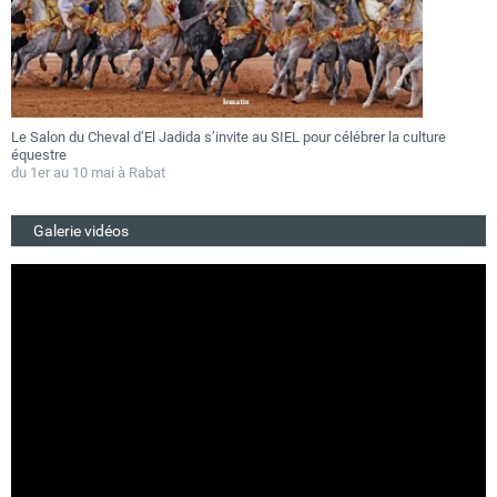
Le Salon du Cheval d’El Jadida s’invite au SIEL pour célébrer la culture
F
équestre
a
du 1er au 10 mai à Rabat
D
Galerie vidéos