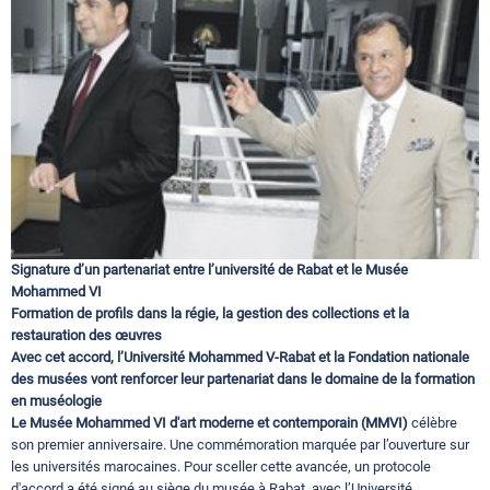
Circuits touristiques
Tourisme
Régions
Hotels
Signature d’un partenariat entre l’université de Rabat et le Musée
Mohammed VI
Formation de profils dans la régie, la gestion des collections et la
Evenements
restauration des œuvres
Avec cet accord, l’Université Mohammed V-Rabat et la Fondation nationale
des musées vont renforcer leur partenariat dans le domaine de la formation
en muséologie
Contact
Le Musée Mohammed VI d'art moderne et contemporain (MMVI)
célèbre
son premier anniversaire. Une commémoration marquée par l’ouverture sur
les universités marocaines. Pour sceller cette avancée, un protocole
d'accord a été signé au siège du musée à Rabat, avec l’Université