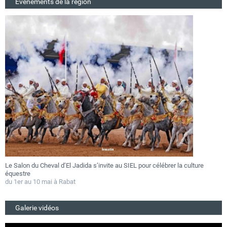
Evenements de la région
Le Salon du Cheval d’El Jadida s’invite au SIEL pour célébrer la culture
F
équestre
a
du 1er au 10 mai à Rabat
D
Galerie vidéos