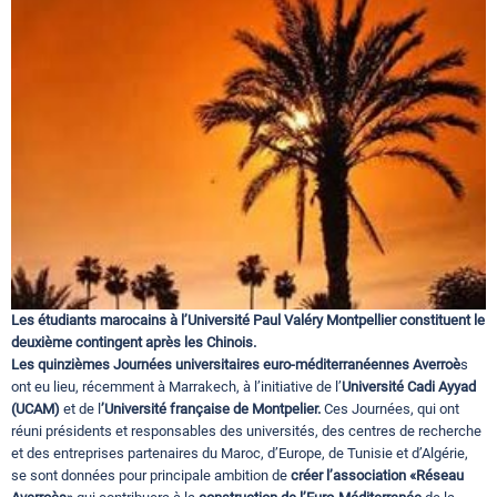
Circuits touristiques
Tourisme
Régions
Hotels
Les étudiants marocains à l’Université Paul Valéry Montpellier constituent le
Evenements
deuxième contingent après les Chinois.
Les quinzièmes Journées universitaires euro-méditerranéennes Averroè
s
ont eu lieu, récemment à Marrakech, à l’initiative de l’
Université Cadi Ayyad
(UCAM)
et de l
’Université française de Montpelier.
Ces Journées, qui ont
Contact
réuni présidents et responsables des universités, des centres de recherche
et des entreprises partenaires du Maroc, d’Europe, de Tunisie et d’Algérie,
se sont données pour principale ambition de
créer l’association «Réseau