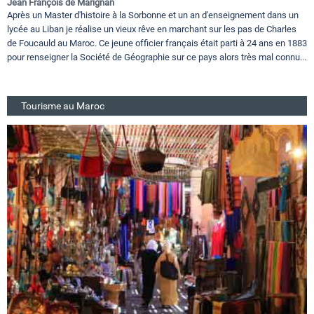
Jean François de Marignan
Après un Master d'histoire à la Sorbonne et un an d'enseignement dans un
lycée au Liban je réalise un vieux rêve en marchant sur les pas de Charles
de Foucauld au Maroc. Ce jeune officier français était parti à 24 ans en 1883
pour renseigner la Société de Géographie sur ce pays alors très mal connu...
Tourisme au Maroc