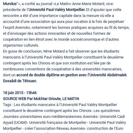
Mundus
”», a confié au journal «Le Matin» Anne-Marie Motard, vice-
présidente de l’
Université Paul-Valéry Montpellier.
Et d’ajouter que cette
rencontre a été d’une importance capitale dans la mesure où elle a
accouché d’une association qui aura pour vocation à la fois de perpétuer
l’esprit Averroès, notamment les bonnes pratiques acquises au fil du temps,
et d’envisager des actions innovantes et de nouvelles formes de
coopération en lien étroit avec le monde socioéconomique et d’autres
organismes culturels.
En guise de conclusion, Mme Motard a fait observer que les étudiants
marocains à l’Université Paul-Valéry Montpellier constituent le deuxième
contingent après les Chinois et que son institution est liée par de
nombreuses conventions de coopération à des universités marocaines,
dont un
accord de double diplôme en gestion avec l’Université Abdelmalek
Essaâdi de Tétouan.
18 juin 2015 - 15h46
SOURCE WEB Par Mokhtar Grioute, LE MATIN
Tags : Les étudiants marocains à l’Université Paul Valéry Montpellier
constituent le deuxième contingent après les Chinois- Les quinzièmes
Journées universitaires euro méditerranéennes Averroès- Université Cadi
Ayyad (UCAM)- Université française de Montpelier - Université Paul-Valéry
Montpellier - créer l’association Réseau Averroès- construction de l’Euro