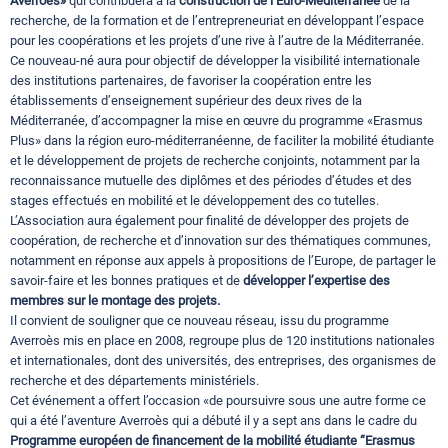
Averroès»
qui contribuera à la
construction de l’Euro-Méditerranée
de la
recherche, de la formation et de l’entrepreneuriat en développant l’espace
pour les coopérations et les projets d’une rive à l’autre de la Méditerranée.
Ce nouveau-né aura pour objectif de développer la visibilité internationale
des institutions partenaires, de favoriser la coopération entre les
établissements d’enseignement supérieur des deux rives de la
Méditerranée, d’accompagner la mise en œuvre du programme «Erasmus
Plus» dans la région euro-méditerranéenne, de faciliter la mobilité étudiante
et le développement de projets de recherche conjoints, notamment par la
reconnaissance mutuelle des diplômes et des périodes d’études et des
stages effectués en mobilité et le développement des co tutelles.
L’Association aura également pour finalité de développer des projets de
coopération, de recherche et d’innovation sur des thématiques communes,
notamment en réponse aux appels à propositions de l’Europe, de partager le
savoir-faire et les bonnes pratiques et de
développer l’expertise des
membres sur le montage des projets.
Il convient de souligner que ce nouveau réseau, issu du programme
Averroès mis en place en 2008, regroupe plus de 120 institutions nationales
et internationales, dont des universités, des entreprises, des organismes de
recherche et des départements ministériels.
Cet événement a offert l’occasion «de poursuivre sous une autre forme ce
qui a été l’aventure Averroès qui a débuté il y a sept ans dans le cadre du
Programme européen de financement de la mobilité étudiante “Erasmus