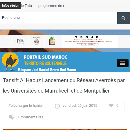
de Tata : le programme de rehabilitation post-inondations
Tata
Infos région
progre
RTE TSGJB Tourisme : l’ONMT renforce l’aerien a Dakhla et
Tata
servic
RTE TSGJB Tourisme au Maroc : Transavia renforce les vols Paris-
Tata
a
depass
Close
Tansift Al Haouz Lancement du Réseau Averroès par
les Universités de Marrakech et de Montpellier
Télécharger le fichier
vendredi 26 juin 2015
0
Actualités
0 Commentaires