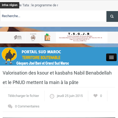
de Tata : le programme de rehabilitation post-inondations
Tata
Infos région
progre
ERTE TSGJB Tourisme : l’ONMT renforce l’aerien a Dakhla et
Tata
servic
ERTE TSGJB Tourisme au Maroc : Transavia renforce les vols Paris-
Tata
a
depas
Close
Valorisation des ksour et kasbahs Nabil Benabdellah
et le PNUD mettent la main à la pâte
Télécharger le fichier
jeudi 25 juin 2015
0
Actualités
0 Commentaires