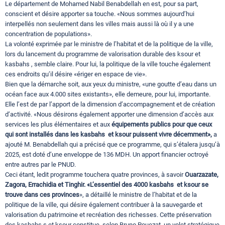
Le département de Mohamed Nabil Benabdellah en est, pour sa part,
conscient et désire apporter sa touche. «Nous sommes aujourd’hui
interpellés non seulement dans les villes mais aussi là où il y a une
concentration de populations».
La volonté exprimée par le ministre de l’habitat et de la politique de la ville,
lors du lancement du programme de valorisation durable des ksour et
kasbahs , semble claire. Pour lui, la politique de la ville touche également
ces endroits qu’il désire «ériger en espace de vie».
Bien que la démarche soit, aux yeux du ministre, «une goutte d’eau dans un
océan face aux 4.000 sites existants», elle demeure, pour lui, importante.
Elle l’est de par l’apport de la dimension d’accompagnement et de création
d’activité. «Nous désirons également apporter une dimension d’accès aux
services les plus élémentaires et aux
équipements publics pour que ceux
qui sont installés dans les kasbahs et ksour puissent vivre décemment»,
a
ajouté M. Benabdellah qui a précisé que ce programme, qui s’étalera jusqu’à
2025, est doté d’une enveloppe de 136 MDH. Un apport financier octroyé
entre autres par le PNUD.
Ceci étant, ledit programme touchera quatre provinces, à savoir
Ouarzazate,
Zagora, Errachidia et Tinghir. «L’essentiel des 4000 kasbahs et ksour se
trouve dans ces provinces
», a détaillé le ministre de l’habitat et de la
politique de la ville, qui désire également contribuer à la sauvegarde et
valorisation du patrimoine et recréation des richesses. Cette préservation
des kasbahs s et ksour constitue, selon Bruno Pouezat, un volet stratégique