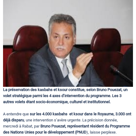
Circuits touristiques
Tourisme
Régions
Hotels
La préservation des kasbahs et ksour constitue, selon Bruno Pouezat, un
Evenements
volet stratégique parmi les 4 axes d’intervention du programme. Les 3
autres volets étant socio-économique, culturel et institutionnel.
A entendre que
sur les 4.000 kasbahs et ksour dans le Royaume, 3.000 ont
Contact
déjà disparu
, une intervention s’avère urgente. La précision donnée,
mercredi à Rabat, par
Bruno Pouezat, représentant résident du Programme
des Nations Unies pour le développement (PNUD
), laisse perplexe.