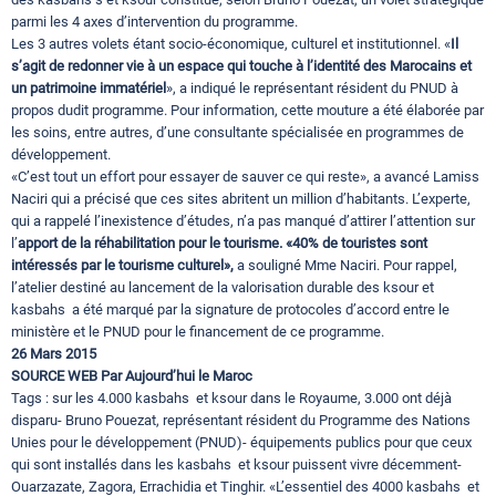
parmi les 4 axes d’intervention du programme.
Les 3 autres volets étant socio-économique, culturel et institutionnel. «
Il
s’agit de redonner vie à un espace qui touche à l’identité des Marocains et
un patrimoine immatériel
», a indiqué le représentant résident du PNUD à
propos dudit programme. Pour information, cette mouture a été élaborée par
les soins, entre autres, d’une consultante spécialisée en programmes de
développement.
«C’est tout un effort pour essayer de sauver ce qui reste», a avancé Lamiss
Naciri qui a précisé que ces sites abritent un million d’habitants. L’experte,
qui a rappelé l’inexistence d’études, n’a pas manqué d’attirer l’attention sur
l’
apport de la réhabilitation pour le tourisme. «40% de touristes sont
intéressés par le tourisme culturel»,
a souligné Mme Naciri. Pour rappel,
l’atelier destiné au lancement de la valorisation durable des ksour et
kasbahs a été marqué par la signature de protocoles d’accord entre le
ministère et le PNUD pour le financement de ce programme.
26 Mars 2015
SOURCE WEB Par Aujourd’hui le Maroc
Tags : sur les 4.000 kasbahs et ksour dans le Royaume, 3.000 ont déjà
disparu- Bruno Pouezat, représentant résident du Programme des Nations
Unies pour le développement (PNUD)- équipements publics pour que ceux
qui sont installés dans les kasbahs et ksour puissent vivre décemment-
Ouarzazate, Zagora, Errachidia et Tinghir. «L’essentiel des 4000 kasbahs et