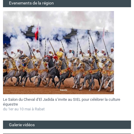
Evenements de la région
Le Salon du Cheval d’El Jadida s’invite au SIEL pour célébrer la culture
F
équestre
a
du 1er au 10 mai à Rabat
D
Galerie vidéos