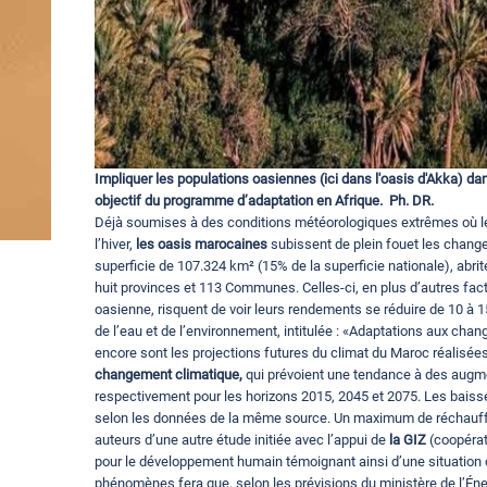
Impliquer les populations oasiennes (ici dans l'oasis d'Akka) da
objectif du programme d’adaptation en Afrique. Ph. DR.
Déjà soumises à des conditions météorologiques extrêmes où les
l’hiver,
les oasis marocaines
subissent de plein fouet les change
superficie de 107.324 km² (15% de la superficie nationale), abrit
huit provinces et 113 Communes. Celles-ci, en plus d’autres fact
oasienne, risquent de voir leurs rendements se réduire de 10 à 1
de l’eau et de l’environnement, intitulée : «Adaptations aux cha
encore sont les projections futures du climat du Maroc réalisée
changement climatique,
qui prévoient une tendance à des augme
respectivement pour les horizons 2015, 2045 et 2075. Les baisse
selon les données de la même source. Un maximum de réchauff
auteurs d’une autre étude initiée avec l’appui de
la GIZ
(coopérat
pour le développement humain témoignant ainsi d’une situation c
phénomènes fera que, selon les prévisions du ministère de l’Éne