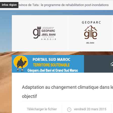
JB Province de Tata : le programme de rehabilitation post-inondations
Infos région
avancement
Adaptation au changement climatique dans les 
objectif
Télécharger le fichier
vendredi 20 mars 2015