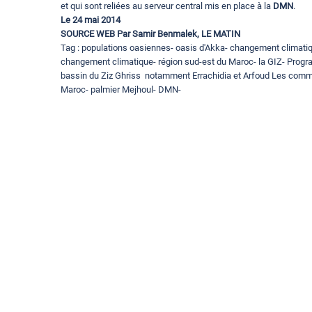
et qui sont reliées au serveur central mis en place à la
DMN
.
Le 24 mai 2014
SOURCE WEB Par Samir Benmalek, LE MATIN
Tag : populations oasiennes- oasis d'Akka- changement climati
changement climatique- région sud-est du Maroc- la GIZ- Progr
bassin du Ziz Ghriss notamment Errachidia et Arfoud Les commu
Maroc- palmier Mejhoul- DMN-