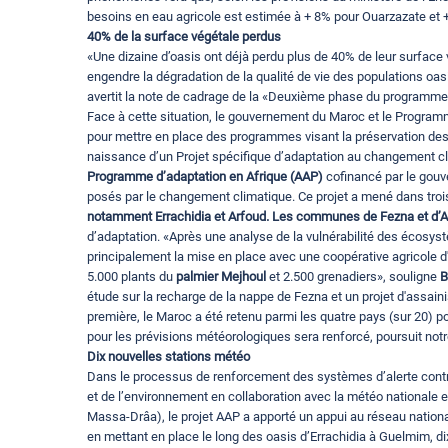
besoins en eau agricole est estimée à + 8% pour Ouarzazate et +
40% de la surface végétale perdus
«Une dizaine d’oasis ont déjà perdu plus de 40% de leur surface v
engendre la dégradation de la qualité de vie des populations oa
avertit la note de cadrage de la «Deuxième phase du programme
Face à cette situation, le gouvernement du Maroc et le Progra
pour mettre en place des programmes visant la préservation des 
naissance d’un Projet spécifique d’adaptation au changement clim
Programme d’adaptation en Afrique (AAP)
cofinancé par le gouve
posés par le changement climatique. Ce projet a mené dans tro
notamment Errachidia et Arfoud. Les communes de Fezna et d’A
d’adaptation. «Après une analyse de la vulnérabilité des écosy
principalement la mise en place avec une coopérative agricole d'u
5.000 plants du
palmier Mejhoul
et 2.500 grenadiers», souligne
B
étude sur la recharge de la nappe de Fezna et un projet d'assaini
première, le Maroc a été retenu parmi les quatre pays (sur 20) p
pour les prévisions météorologiques sera renforcé, poursuit notre
Dix nouvelles stations météo
Dans le processus de renforcement des systèmes d’alerte contre 
et de l’environnement en collaboration avec la météo nationale 
Massa-Drâa), le projet AAP a apporté un appui au réseau national
en mettant en place le long des oasis d’Errachidia à Guelmim, d