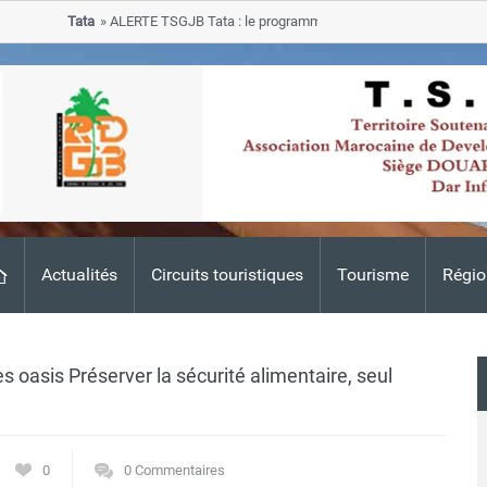
Tata
ALERTE TSGJB Tata : le programme de rehabilitation post-inondat
progresse dans les zones sinistrees
Actualités
Circuits touristiques
Tourisme
Régio
oasis Préserver la sécurité alimentaire, seul
0
0 Commentaires