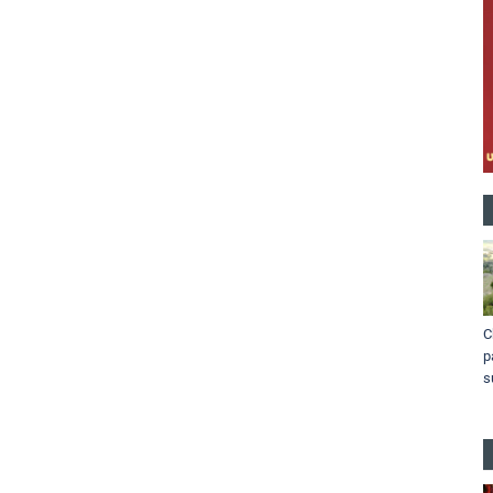
C
p
s