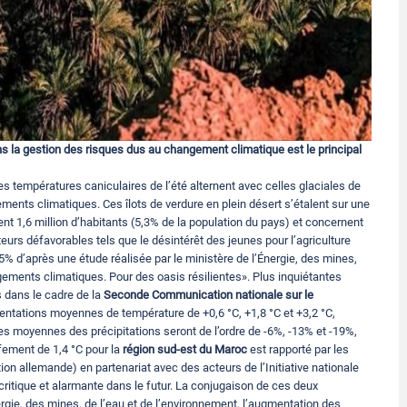
ns la gestion des risques dus au changement climatique est le principal
 températures caniculaires de l’été alternent avec celles glaciales de
ments climatiques. Ces îlots de verdure en plein désert s’étalent sur une
ent 1,6 million d’habitants (5,3% de la population du pays) et concernent
eurs défavorables tels que le désintérêt des jeunes pour l’agriculture
5% d’après une étude réalisée par le ministère de l’Énergie, des mines,
ngements climatiques. Pour des oasis résilientes». Plus inquiétantes
s dans le cadre de la
Seconde Communication nationale sur le
ntations moyennes de température de +0,6 °C, +1,8 °C et +3,2 °C,
s moyennes des précipitations seront de l’ordre de -6%, -13% et -19%,
ement de 1,4 °C pour la
région sud-est du Maroc
est rapporté par les
ion allemande) en partenariat avec des acteurs de l’Initiative nationale
ritique et alarmante dans le futur. La conjugaison de ces deux
rgie, des mines, de l’eau et de l’environnement, l’augmentation des