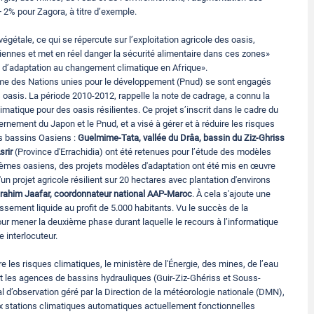
 2% pour Zagora, à titre d’exemple.
égétale, ce qui se répercute sur l’exploitation agricole des oasis,
siennes et met en réel danger la sécurité alimentaire dans ces zones»
 d’adaptation au changement climatique en Afrique».
mme des Nations unies pour le développement (Pnud) se sont engagés
oasis. La période 2010-2012, rappelle la note de cadrage, a connu la
atique pour des oasis résilientes. Ce projet s’inscrit dans le cadre du
rnement du Japon et le Pnud, et a visé à gérer et à réduire les risques
is bassins Oasiens :
Guelmime-Tata, vallée du Drâa, bassin du Ziz-Ghriss
srir
(Province d'Errachidia) ont été retenues pour l’étude des modèles
stèmes oasiens, des projets modèles d'adaptation ont été mis en œuvre
n projet agricole résilient sur 20 hectares avec plantation d'environs
rahim Jaafar, coordonnateur national AAP-Maroc
. À cela s'ajoute une
ssement liquide au profit de 5.000 habitants. Vu le succès de la
our mener la deuxième phase durant laquelle le recours à l’informatique
 interlocuteur.
les risques climatiques, le ministère de l'Énergie, des mines, de l’eau
et les agences de bassins hydrauliques (Guir-Ziz-Ghériss et Souss-
 d’observation géré par la Direction de la météorologie nationale (DMN),
ix stations climatiques automatiques actuellement fonctionnelles