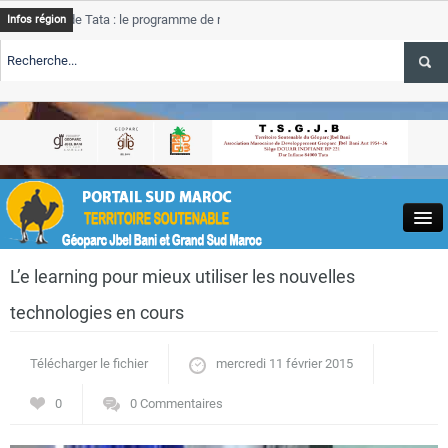
de Tata : le programme de rehabilitation post-inondations
Tata
Infos région
progre
RTE TSGJB Tourisme : l’ONMT renforce l’aerien a Dakhla et
Tata
servic
RTE TSGJB Tourisme au Maroc : Transavia renforce les vols Paris-
Tata
a
depass
Close
L’e learning pour mieux utiliser les nouvelles
technologies en cours
Télécharger le fichier
mercredi 11 février 2015
Actualités
0
0 Commentaires