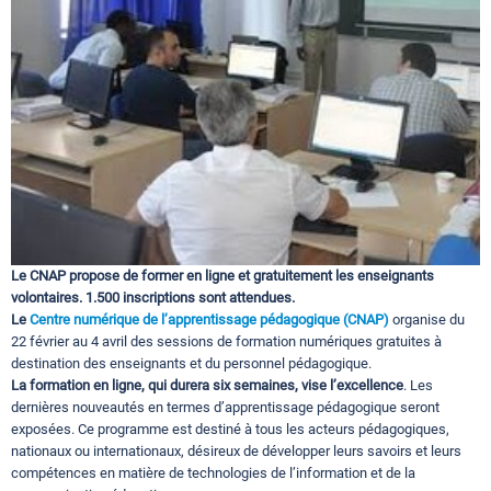
Circuits touristiques
Tourisme
Régions
Hotels
Le CNAP propose de former en ligne et gratuitement les enseignants
volontaires. 1.500 inscriptions sont attendues.
Le
Centre numérique de l’apprentissage pédagogique (CNAP)
organise du
Evenements
22 février au 4 avril des sessions de formation numériques gratuites à
destination des enseignants et du personnel pédagogique.
La formation en ligne, qui durera six semaines, vise l’excellence
. Les
dernières nouveautés en termes d’apprentissage pédagogique seront
Contact
exposées. Ce programme est destiné à tous les acteurs pédagogiques,
nationaux ou internationaux, désireux de développer leurs savoirs et leurs
compétences en matière de technologies de l’information et de la