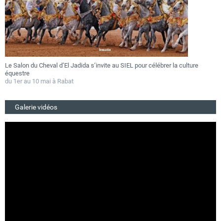
Le Salon du Cheval d’El Jadida s’invite au SIEL pour célébrer la culture
F
équestre
a
du 1er au 10 mai à Rabat
D
Galerie vidéos