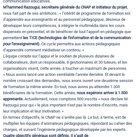
communication éducatives.
M’hammed Razougui, secrétaire générale du CNAP
et initiateur du projet
,
nous fait part de ses ambitions : « l’intérêt de programme de formation est
d’apprendre aux enseignants et au personnel pédagogique, désireux de
développer leurs compétences, à intégrer le multimédia dans les cours
dispensés en présentiel, et de bénéficier de tout l’apport en pédagogie que
permettent
les TICE (technologies de l'information et de la communication
pour l'enseignement).
Ce cycle permettra aux acteurs pédagogiques
d’apprendre comment médiatiser un contenu. »
L’équipe compte sur l’appui et le soutien de plusieurs dizaines de
collaborateurs, dont un responsable, 8 gestionnaires et 30 tuteurs, et les
organisateurs visent, cette année, à toucher un maximum de personnes.
« Nous avons lancé une action semblable l’année dernière. Et devant le
nombre croissant des demandes, nous avons ouvert une deuxième session
de formation la même année. En tout, nous avons pu atteindre 1.300
bénéficiaires de la formation. Cette année,
nous espérons arriver à 1.500
apprenants.
Actuellement, nous comptons 500 inscrits » nous déclare M.
Razougui pour qui « le plus important n’est pas le nombre d’inscrits, mais
leur implication et leur motivation. »
En termes d’objectifs, le CNAP ne s’arrête pas là. Le but, à terme, est de
multiplier les équipes d’animateurs pédagogiques, répondant au cahier des
charges, et suivant l’ingénierie pédagogique développée par les experts.
Quatre objectifs généraux sont définis. Il s’agit de
: