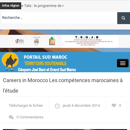
de Tata : le programme de rehabilitation post-inondations
Tata
Infos région
progres
RTE TSGJB Tourisme : l’ONMT renforce l’aerien a Dakhla et
Tata
service
RTE TSGJB Tourisme au Maroc : Transavia renforce les vols Paris-
Tata
depass
Close
Careers in Morocco Les compétences marocaines à
l’étude
Télécharger le fichier
jeudi 4 décembre 2014
0
Actualités
0 Commentaires