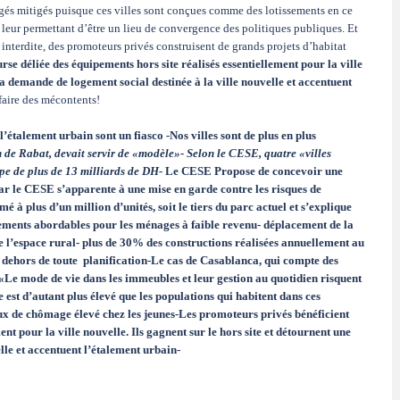
ugés mitigés puisque ces villes sont conçues comme des lotissements en ce
l leur permettant d’être un lieu de convergence des politiques publiques. Et
interdite, des promoteurs privés construisent de grands projets d’habitat
se déliée des équipements hors site réalisés essentiellement pour la ville
 la demande de logement social destinée à la ville nouvelle et accentuent
 faire des mécontents!
 l’étalement urbain sont un fiasco
-
Nos villes sont de plus en plus
 de Rabat, devait servir de «modèle»- Selon le CESE, quatre «villes
ppe de plus de 13 milliards de DH-
Le CESE Propose de concevoir une
ar le CESE s’apparente à une mise en garde contre les risques de
é à plus d’un million d’unités, soit le tiers du parc actuel et s’explique
gements abordables pour les ménages à faible revenu- déplacement de la
e l’espace rural- plus de 30% des constructions réalisées annuellement au
n dehors de toute planification-Le cas de Casablanca, qui compte des
e mode de vie dans les immeubles et leur gestion au quotidien risquent
 est d’autant plus élevé que les populations qui habitent dans ces
aux de chômage élevé chez les jeunes-Les promoteurs privés bénéficient
nt pour la ville nouvelle. Ils gagnent sur le hors site et détournent une
lle et accentuent l’étalement urbain-