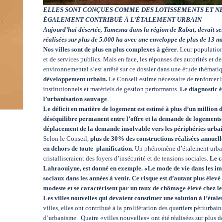
ELLES SONT CONÇUES COMME DES LOTISSEMENTS ET NE
ÉGALEMENT CONTRIBUÉ À L’ÉTALEMENT URBAIN
Aujourd’hui désertée, Tamesna dans la région de Rabat, devait se
réalisées sur plus de 5.000 ha avec une enveloppe de plus de 13 mi
Nos villes sont de plus en plus complexes à gérer
. Leur populatio
et de services publics. Mais en face, les réponses des autorités et 
environnemental s’est arrêté sur ce dossier dans une étude thématiq
développement urbain.
Le Conseil estime nécessaire de renforcer l
institutionnels et matériels de gestion performants.
Le diagnostic é
l’urbanisation sauvage
.
Le déficit en matière de logement est estimé à plus d’un million d’u
déséquilibre permanent entre l’offre et la demande de logements
déplacement de la demande insolvable vers les périphéries urbain
Selon le Conseil,
plus de 30% des constructions réalisées annuell
en dehors de toute planification
. Un phénomène d’étalement urbain
cristalliseraient des foyers d’insécurité et de tensions sociales.
Le c
Lahraouiyne, est donné en exemple. «Le mode de vie dans les imm
sociaux dans les années à venir. Ce risque est d’autant plus élevé
modeste et se caractérisent par un taux de chômage élevé chez le
Les villes nouvelles qui devaient constituer une solution à l’étal
villes, elles ont contribué à la prolifération des quartiers périurba
d’urbanisme. Quatre «villes nouvelles» ont été réalisées sur plus 