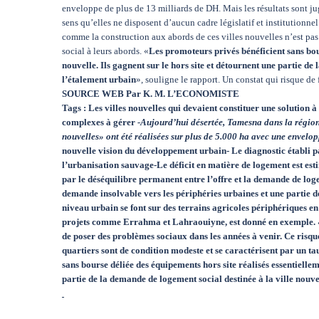
enveloppe de plus de 13 milliards de DH. Mais les résultats sont j
sens qu’elles ne disposent d’aucun cadre législatif et institutionne
comme la construction aux abords de ces villes nouvelles n’est pas 
social à leurs abords. «
Les promoteurs privés bénéficient sans bour
nouvelle. Ils gagnent sur le hors site et détournent une partie de
l’étalement urbain
», souligne le rapport. Un constat qui risque de
SOURCE WEB Par K. M. L’ECONOMISTE
Tags : Les villes nouvelles qui devaient constituer une solution à
complexes à gérer
-Aujourd’hui désertée, Tamesna dans la région
nouvelles» ont été réalisées sur plus de 5.000 ha avec une envelo
nouvelle vision du développement urbain- Le diagnostic établi p
l’urbanisation sauvage-Le déficit en matière de logement est estim
par le déséquilibre permanent entre l’offre et la demande de lo
demande insolvable vers les périphéries urbaines et une partie d
niveau urbain se font sur des terrains agricoles périphériques e
projets comme Errahma et Lahraouiyne, est donné en exemple. «L
de poser des problèmes sociaux dans les années à venir. Ce risque
quartiers sont de condition modeste et se caractérisent par un t
sans bourse déliée des équipements hors site réalisés essentielleme
partie de la demande de logement social destinée à la ville nouve