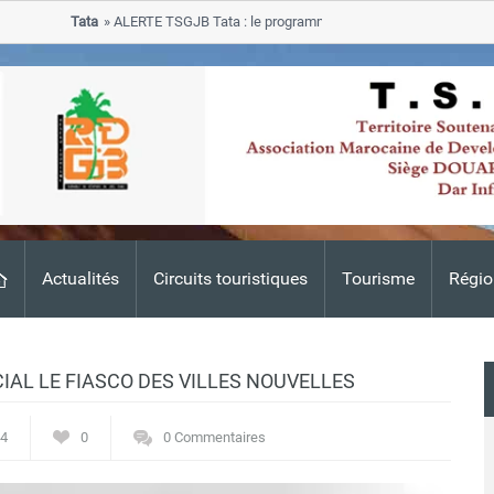
Tata
ALERTE TSGJB Tata : le programme de rehabilitation post-inonda
progresse dans les zones sinistrees
Actualités
Circuits touristiques
Tourisme
Régio
IAL LE FIASCO DES VILLES NOUVELLES
14
0
0 Commentaires