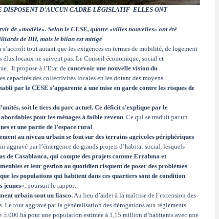
 DISPOSENT D’AUCUN CADRE LÉGISLATIF ELLES ONT
rvir de «modèle». Selon le CESE, quatre «villes nouvelles» ont été
lliards de DH, mais le bilan est mitigé
n s’accroît tout autant que les exigences en termes de mobilité, de logement
des élus locaux ne suivent pas. Le Conseil économique, social et
ue. Il propose à l’Etat de
concevoir une nouvelle vision du
es capacités des collectivités locales en les dotant des moyens
tabli par le CESE s’apparente à une mise en garde contre les risques de
nités, soit le tiers du parc actuel. Ce déficit s’explique par le
 abordables pour les ménages à faible revenu
. Ce qui se traduit par un
es et une partie de l’espace rural
.
ement au niveau urbain se font sur des terrains agricoles périphériques
 aggravé par l’émergence de grands projets d’habitat social, lesquels
as de Casablanca, qui compte des projets comme Errahma et
eubles et leur gestion au quotidien risquent de poser des problèmes
 que les populations qui habitent dans ces quartiers sont de condition
s jeunes
», poursuit le rapport.
ement urbain sont un fiasco.
Au lieu d’aider à la maîtrise de l’extension des
ins. Le tout aggravé par la généralisation des dérogations aux règlements
de 5.000 ha pour une population estimée à 1,15 million d’habitants avec une