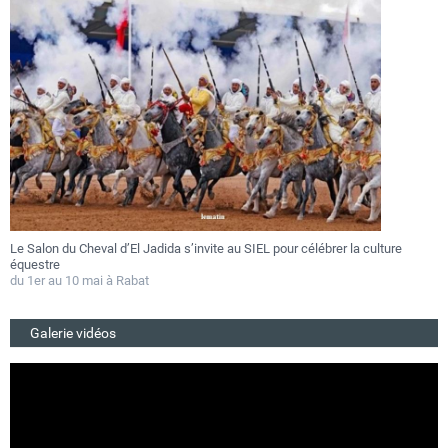
Le Salon du Cheval d’El Jadida s’invite au SIEL pour célébrer la culture
F
équestre
a
du 1er au 10 mai à Rabat
D
Galerie vidéos