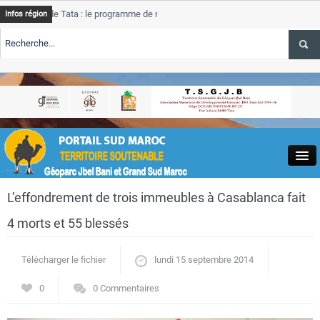
de Tata : le programme de rehabilitation post-inondations
Tata
Infos région
progres
RTE TSGJB Tourisme : l’ONMT renforce l’aerien a Dakhla et
Tata
service
RTE TSGJB Tourisme au Maroc : Transavia renforce les vols Paris-
Tata
depass
Close
L’effondrement de trois immeubles à Casablanca fait
4 morts et 55 blessés
Télécharger le fichier
lundi 15 septembre 2014
Actualités
0
0 Commentaires