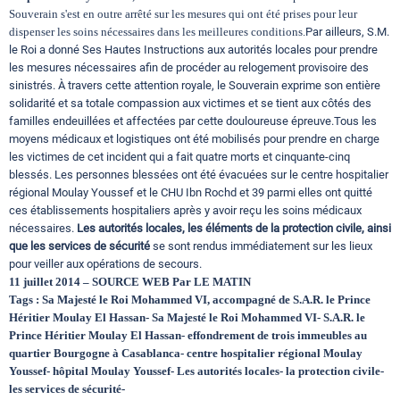
Souverain s'est en outre arrêté sur les mesures qui ont été prises pour leur
dispenser les soins nécessaires dans les meilleures conditions.
Par ailleurs, S.M.
le Roi a donné Ses Hautes Instructions aux autorités locales pour prendre
les mesures nécessaires afin de procéder au relogement provisoire des
sinistrés. À travers cette attention royale, le Souverain exprime son entière
solidarité et sa totale compassion aux victimes et se tient aux côtés des
familles endeuillées et affectées par cette douloureuse épreuve.Tous les
moyens médicaux et logistiques ont été mobilisés pour prendre en charge
les victimes de cet incident qui a fait quatre morts et cinquante-cinq
blessés. Les personnes blessées ont été évacuées sur le centre hospitalier
régional Moulay Youssef et le
CHU Ibn Rochd
et 39 parmi elles ont quitté
ces établissements hospitaliers après y avoir reçu les soins médicaux
nécessaires.
Les autorités locales, les éléments de la protection civile, ainsi
que les services de sécurité
se sont rendus immédiatement sur les lieux
pour veiller aux opérations de secours.
11 juillet 2014 – SOURCE WEB Par LE MATIN
Tags : Sa Majesté le Roi Mohammed VI, accompagné de S.A.R. le Prince
Héritier Moulay El Hassan- Sa Majesté le Roi Mohammed VI- S.A.R. le
Prince Héritier Moulay El Hassan- effondrement de trois immeubles au
quartier Bourgogne à Casablanca- centre hospitalier régional Moulay
Youssef- hôpital Moulay Youssef- Les autorités locales- la protection civile-
les services de sécurité-