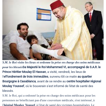
Circuits touristiques
Tourisme
Régions
Hotels
S.M. le Roi visite les lieux et ordonne la prise en charge des soins médicaux
pour les blessés
Sa Majesté le Roi Mohammed VI, accompagné de S.A.R. le
Prince Héritier Moulay El Hassan
, a visité, vendredi, les lieux de
Evenements
l'
effondrement de trois immeubles
, survenu tôt ce matin
au quartier
Bourgogne à Casablanca
, avant de se rendre au
centre hospitalier régional
Moulay Youssef
, où le Souverain s'est informé de l'état de santé des
Contact
blessés.
S.M. le Roi, qui a ordonné la prise en charge des soins médicaux pour les
personnes ne bénéficiant pas d'une couverture médicale, s'est intéressé, à
l'
hôpital Moulay Youssef
, à l'état de santé des victimes hospitalisées. Le