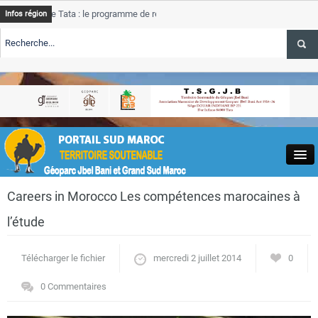
e Tata : le programme de rehabilitation post-inondations
Tata
Infos région
progres
RTE TSGJB Tourisme : l’ONMT renforce l’aerien a Dakhla et
Tata
service
RTE TSGJB Tourisme au Maroc : Transavia renforce les vols Paris-
Tata
depass
Close
Careers in Morocco Les compétences marocaines à
l’étude
Télécharger le fichier
mercredi 2 juillet 2014
0
Actualités
0 Commentaires