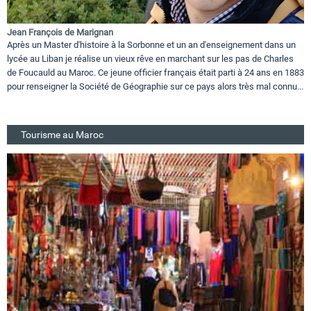
Jean François de Marignan
Après un Master d'histoire à la Sorbonne et un an d'enseignement dans un
lycée au Liban je réalise un vieux rêve en marchant sur les pas de Charles
de Foucauld au Maroc. Ce jeune officier français était parti à 24 ans en 1883
pour renseigner la Société de Géographie sur ce pays alors très mal connu...
Tourisme au Maroc