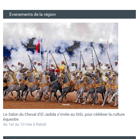
Evenements de la région
Le Salon du Cheval d’El Jadida s’invite au SIEL pour célébrer la culture
F
équestre
a
du 1er au 10 mai à Rabat
D