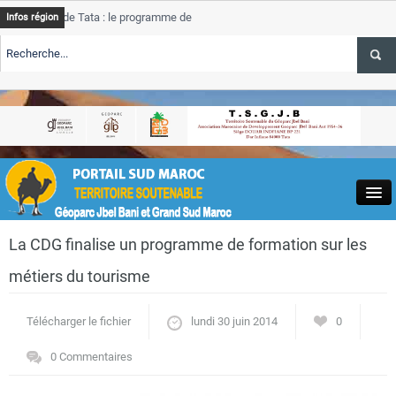
 de Tata : le programme de rehabilitation post-inondations
Tata
Infos région
progre
ERTE TSGJB Tourisme : l’ONMT renforce l’aerien a Dakhla et
Tata
servic
ERTE TSGJB Tourisme au Maroc : Transavia renforce les vols Paris-
Tata
la
depas
Close
La CDG finalise un programme de formation sur les
métiers du tourisme
Télécharger le fichier
lundi 30 juin 2014
0
Actualités
0 Commentaires