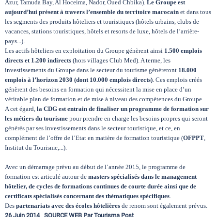
Azur, Tamuda Bay, Al Hoceima, Nador, Oued Chbika).
Le Groupe est
aujourd’hui présent à travers l’ensemble du territoire marocain
et dans tous
les segments des produits hôteliers et touristiques (hôtels urbains, clubs de
vacances, stations touristiques, hôtels et resorts de luxe, hôtels de l’arrière-
pays...).
Les actifs hôteliers en exploitation du Groupe génèrent ainsi
1.500 emplois
directs et 1.200 indirects
(hors villages Club Med). A terme, les
investissements du Groupe dans le secteur du tourisme généreront
18.000
emplois à l’horizon 2030 (dont 10.000 emplois directs)
. Ces emplois créés
génèrent des besoins en formation qui nécessitent la mise en place d’un
véritable plan de formation et de mise à niveau des compétences du Groupe.
A cet égard,
la CDG
est entrain de finaliser un programme de formation sur
les métiers du tourisme
pour prendre en charge les besoins propres qui seront
générés par ses investissements dans le secteur touristique, et ce, en
complément de l’offre de l’Etat en matière de formation touristique (
OFPPT
,
Institut du Tourisme,...).
Avec un démarrage prévu au début de l’année 2015, le programme de
formation est articulé autour de
masters spécialisés dans le management
hôtelier, de cycles de formations continues de courte durée ainsi que de
certificats spécialisés concernant des thématiques spécifiques
.
Des
partenariats avec des écoles hôtelières
de renom sont également prévus.
26 Juin 2014 _SOURCE WEB Par Tourisma Post