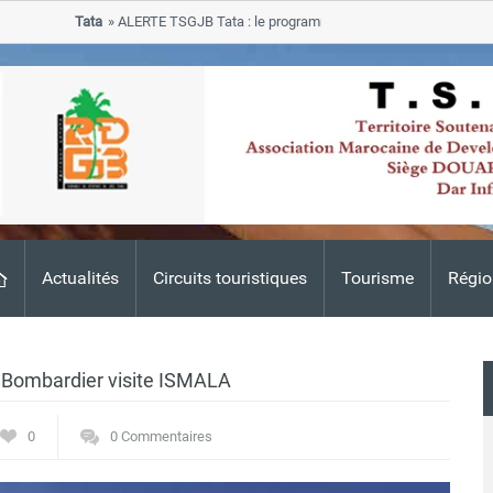
Tata
ALERTE TSGJB Tata : le programme de rehabilitation post-inonda
progresse dans les zones sinistrees
Actualités
Circuits touristiques
Tourisme
Régio
e Bombardier visite ISMALA
0
0 Commentaires