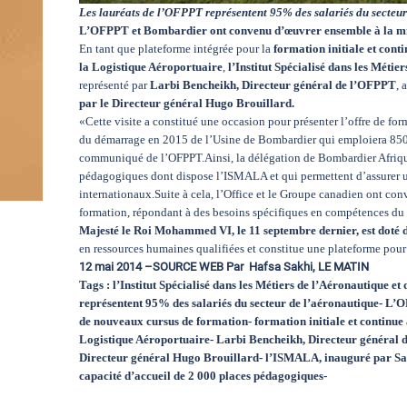
Les lauréats de l’OFPPT représentent 95% des salariés du secteur
L’OFPPT et Bombardier ont convenu d’œuvrer ensemble à la mis
En tant que plateforme intégrée pour la
formation initiale et cont
la Logistique Aéroportuaire
,
l’Institut Spécialisé dans les Méti
représenté par
Larbi Bencheikh, Directeur général de l’OFPPT
, 
par le Directeur général Hugo Brouillard.
«Cette visite a constitué une occasion pour présenter l’offre de for
du démarrage en 2015 de l’Usine de Bombardier qui emploiera 850 p
communiqué de l’OFPPT.Ainsi, la délégation de Bombardier Afrique d
pédagogiques dont dispose l’ISMALA et qui permettent d’assurer u
internationaux.Suite à cela, l’Office et le Groupe canadien ont c
formation, répondant à des besoins spécifiques en compétences du 
Majesté le Roi Mohammed VI, le 11 septembre dernier, est doté 
en ressources humaines qualifiées et constitue une plateforme pour 
12 mai 2014 –SOURCE WEB Par Hafsa Sakhi, LE MATIN
Tags : l’Institut Spécialisé dans les Métiers de l’Aéronautique
représentent 95% des salariés du secteur de l’aéronautique- L
de nouveaux cursus de formation- formation initiale et continue 
Logistique Aéroportuaire- Larbi Bencheikh, Directeur général 
Directeur général Hugo Brouillard- l’ISMALA, inauguré par Sa 
capacité d’accueil de 2 000 places pédagogiques-