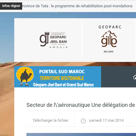
SGJB Province de Tata : le programme de rehabilitation post-inondations
Infos région
’avancement
Secteur de l\'aéronautique Une délégation d
Télécharger le fichier
samedi 17 mai 2014