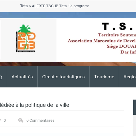
Tata
ALERTE TSGJB Tata : le programme de rehabilitation post-inonda
progresse dans les zones sinistrees
Actualités
Circuits touristiques
Tourisme
Régio
diée à la politique de la ville
0
0 Commentaires